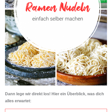
Dann lege wir direkt los! Hier ein Überblick, was dich
alles erwartet: