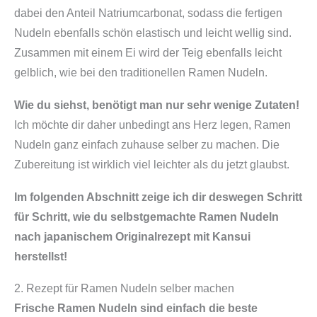
e
dabei den Anteil Natriumcarbonat, sodass die fertigen
N
Nudeln ebenfalls schön elastisch und leicht wellig sind.
u
Zusammen mit einem Ei wird der Teig ebenfalls leicht
d
gelblich, wie bei den traditionellen Ramen Nudeln.
e
Wie du siehst, benötigt man nur sehr wenige Zutaten!
l
Ich möchte dir daher unbedingt ans Herz legen, Ramen
s
Nudeln ganz einfach zuhause selber zu machen. Die
u
Zubereitung ist wirklich viel leichter als du jetzt glaubst.
p
p
Im folgenden Abschnitt zeige ich dir deswegen Schritt
e
für Schritt, wie du selbstgemachte Ramen Nudeln
M
nach japanischem Originalrezept mit Kansui
e
herstellst!
n
g
2. Rezept für Ramen Nudeln selber machen
e
Frische Ramen Nudeln sind einfach die beste