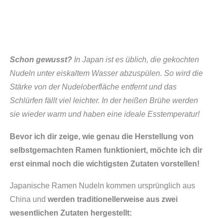
Schon gewusst?
In Japan ist es üblich, die gekochten
Nudeln unter eiskaltem Wasser abzuspülen. So wird die
Stärke von der Nudeloberfläche entfernt und das
Schlürfen fällt viel leichter. In der heißen Brühe werden
sie wieder warm und haben eine ideale Esstemperatur!
Bevor ich dir zeige, wie genau die Herstellung von
selbstgemachten Ramen funktioniert, möchte ich dir
erst einmal noch die wichtigsten Zutaten vorstellen!
Japanische Ramen Nudeln kommen ursprünglich aus
China und
werden traditionellerweise aus zwei
wesentlichen Zutaten hergestellt: