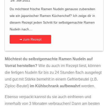
26. Juli 2021
Du möchtest frische Ramen Nudeln genauso zubereiten
wie ein japanischer Ramen Küchenchef? Ich zeige dir in
diesem Rezept jeden Schritt für selbstgemachte Ramen
Nudeln nach…
➟ zum Rezept
Möchtest du selbstgemachte Ramen Nudeln auf
Vorrat herstellen?
Wie du auch im Rezept liest, können
die fertigen Nudeln für bis zu 24 Stunden flach ausgelegt
und gut mit Stärke bemehlt in einem Gefrierbeutel (z.B.
Ziploc-Beutel)
im Kühlschrank aufbewahrt
werden.
Ebenso verpackt kannst du sie auch einfrieren und
innerhalb von 3 Monaten verbrauchen! Dann am besten