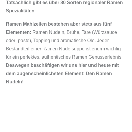
Tatsächlich gibt es über 80 Sorten regionaler Ramen
Spezialitäten
!
Ramen Mahlzeiten bestehen aber stets aus fünf
Elementen:
Ramen Nudeln, Brühe, Tare (Würzsauce
oder -paste), Topping und aromatische Öle. Jeder
Bestandteil einer Ramen Nudelsuppe ist enorm wichtig
für ein perfektes, authentisches Ramen Genusserlebnis.
Deswegen beschäftigen wir uns hier und heute mit
dem augenscheinlichsten Element: Den Ramen
Nudeln!