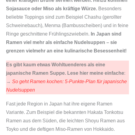
einer kräftigen Brühe serviert werden. Hinzu kommen
Sojasauce oder Miso als kräftige Würze.
Besonders
beliebte Toppings sind zum Beispiel Chashu (gerollter
Schweinebauch), Menma (Bambusscheiben) und in feine
Ringe geschnittene Frühlingszwiebeln.
In Japan sind
Ramen viel mehr als einfache Nudelsuppen – sie
grenzen vielmehr an eine kulinarische Besessenheit!
Es gibt kaum etwas Wohltuenderes als eine
japanische Ramen Suppe.
Lese hier meine einfache
:
→
So geht Ramen kochen: 5-Punkte-Plan für japanische
Nudelsuppen
Fast jede Region in Japan hat ihre eigene Ramen
Variante. Zum Beispiel die bekannten Hakata Tonkotsu
Ramen aus dem Süden, die leichten Shoyu Ramen aus
Toyko und die deftigen Miso-Ramen von Hokkaido.