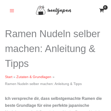
Zum
Inhalt
springen
Ramen Nudeln selber
machen: Anleitung &
Tipps
Start
Zutaten & Grundlagen
Ramen Nudeln selber machen: Anleitung & Tipps
Ich verspreche dir, dass selbstgemachte Ramen die
beste Grundlage für eine perfekte japanische