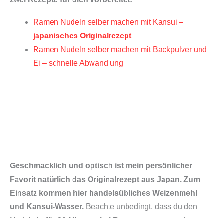
Ramen Nudeln selber machen mit Kansui –
japanisches Originalrezept
Ramen Nudeln selber machen mit Backpulver und
Ei – schnelle Abwandlung
Geschmacklich und optisch ist mein persönlicher
Favorit natürlich das Originalrezept aus Japan. Zum
Einsatz kommen hier handelsübliches Weizenmehl
und Kansui-Wasser.
Beachte unbedingt, dass du den