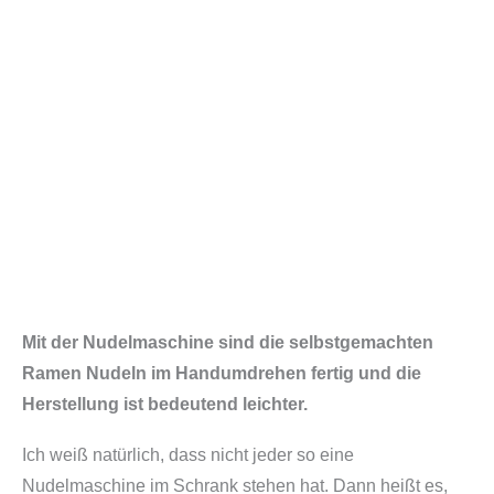
Mit der Nudelmaschine sind die selbstgemachten
Ramen Nudeln im Handumdrehen fertig und die
Herstellung ist bedeutend leichter.
Ich weiß natürlich, dass nicht jeder so eine
Nudelmaschine im Schrank stehen hat. Dann heißt es,