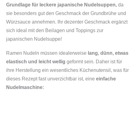
Grundlage für leckere japanische Nudelsuppen,
da
sie besonders gut den Geschmack der Grundbrühe und
Würzsauce annehmen. Ihr dezenter Geschmack ergänzt
sich ideal mit den Beilagen und Toppings zur
japanischen Nudelsuppe!
Ramen Nudeln müssen idealerweise
lang, dünn, etwas
elastisch und leicht wellig
geformt sein. Daher ist für
ihre Herstellung ein wesentliches Küchenutensil, was für
dieses Rezept fast unverzichtbar ist, eine
einfache
Nudelmaschine: