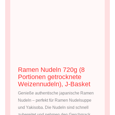
Ramen Nudeln 720g (8
Portionen getrocknete
Weizennudeln), J-Basket
Genieße authentische japanische Ramen
Nudeln – perfekt für Ramen Nudelsuppe
und Yakisoba. Die Nudeln sind schnell
zubereitet und nehmen den Geschmack