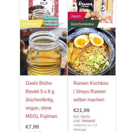
Japan
Premium
Geschenkidee
Dashi Brühe
Ramen Kochbox
Beutel 5 x 8 g
| Shoyu Ramen
(küchenfertig,
selber machen
vegan, ohne
€
21,99
MSG), Fujiman
Inkl. MwSt.
zzgl.
Versand
Lieferzeit: ca. 1-3
€
7,99
Werktage