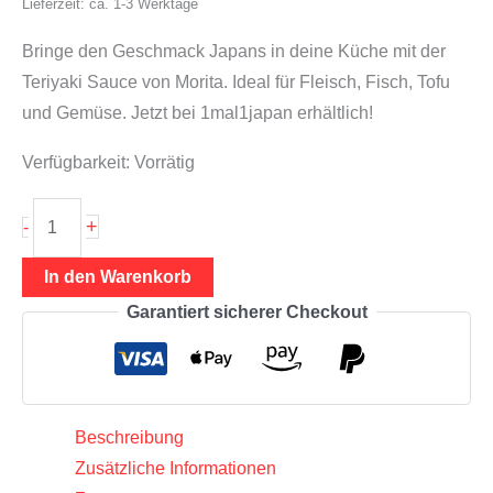
Lieferzeit: ca. 1-3 Werktage
Bringe den Geschmack Japans in deine Küche mit der
Teriyaki Sauce von Morita. Ideal für Fleisch, Fisch, Tofu
und Gemüse. Jetzt bei 1mal1japan erhältlich!
Verfügbarkeit:
Vorrätig
Teriyaki
+
-
Sauce
185g
In den Warenkorb
(für
Garantiert sicherer Checkout
Fleisch,
Fisch,
Tofu
und
Beschreibung
Gemüse),
Zusätzliche Informationen
Morita