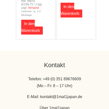
Inkl. MwSt.
(
€
199,75
/ 1 kg)
In den
zzgl.
Versand
Lieferzeit: ca. 1-3
Warenkorb
Werktage
In den
Warenkorb
Kontakt
Telefon: +49 (0) 351 89676609
(Mo – Fr: 8 – 17 Uhr)
E-Mail: kontakt@1mal1japan.de
Über 1mal1japan