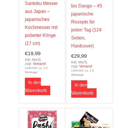
Santoku Messer
bis Dango – 45
aus Japan –
japanische
japanisches
Rezepte für
Kochmesser mit
jeden Tag (124
polierter Klinge
Seiten,
(17 cm)
Hardcover)
€
19,99
€
29,99
Inkl. MwSt.
Inkl. MwSt.
zzgl.
Versand
zzgl.
Versand
Lieferzeit: ca. 1-3
Lieferzeit: ca. 1-3
Werktage
Werktage
In den
In den
Warenkorb
Warenkorb