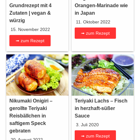
Grundrezept mit 4
Orangen-Marinade wie
Zutaten | vegan &
in Japan
würzig
11. Oktober 2022
15. November 2022
➟ zum Rezept
➟ zum Rezept
Nikumaki Onigiri –
Teriyaki Lachs – Fisch
gerollte Teriyaki
in herzhaft-süßer
Reisbällchen in
Sauce
saftigem Speck
3. Juli 2020
gebraten
➟ zum Rezept
20. August 2022