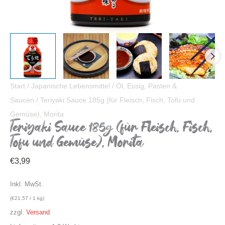
Start
/
Japanische Lebensmittel
/
Öl, Essig, Pasten &
Saucen
/ Teriyaki Sauce 185g (für Fleisch, Fisch, Tofu und
Gemüse), Morita
Teriyaki Sauce 185g (für Fleisch, Fisch,
Tofu und Gemüse), Morita
€
3,99
Inkl. MwSt.
(
€
21,57
/ 1 kg)
zzgl.
Versand