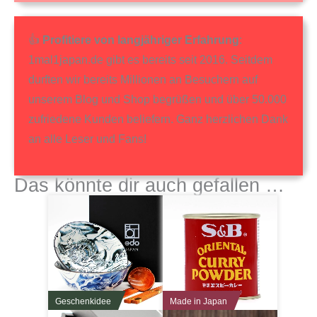
👍
Profitiere von langjähriger Erfahrung
:
1mal1japan.de gibt es bereits seit 2016. Seitdem
durften wir bereits Millionen an Besuchern auf
unserem Blog und Shop begrüßen und über 50.000
zufriedene Kunden beliefern. Ganz herzlichen Dank
an alle Leser und Fans!
Das könnte dir auch gefallen …
Geschenkidee
Made in Japan