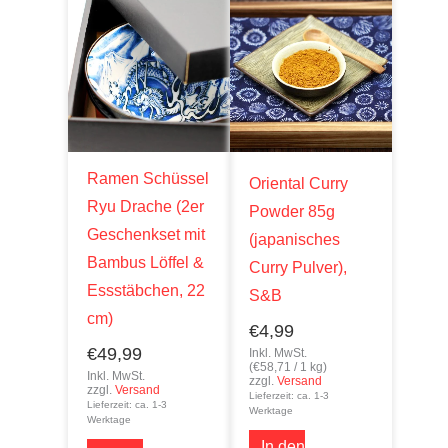
Ramen Schüssel
Oriental Curry
Ryu Drache (2er
Powder 85g
Geschenkset mit
(japanisches
Bambus Löffel &
Curry Pulver),
Essstäbchen, 22
S&B
cm)
€
4,99
€
49,99
Inkl. MwSt.
(
€
58,71
/ 1 kg)
Inkl. MwSt.
zzgl.
Versand
zzgl.
Versand
Lieferzeit: ca. 1-3
Lieferzeit: ca. 1-3
Werktage
Werktage
In den