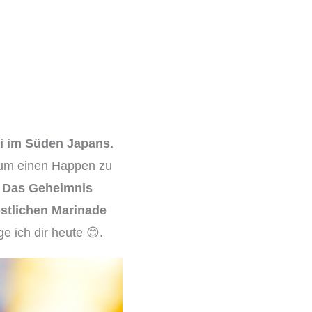
ki im Süden Japans.
, um einen Happen zu
!
Das Geheimnis
östlichen Marinade
e ich dir heute 😊.