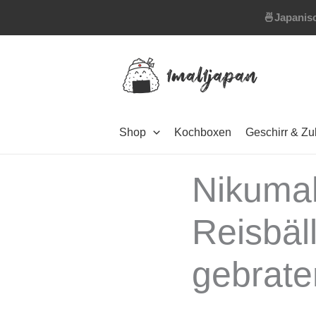
Zum
🍜
Japanisc
Inhalt
springen
Shop
Kochboxen
Geschirr & Z
Nikumaki
Reisbäl
gebrate