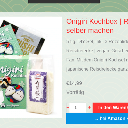
Onigiri Kochbox | 
selber machen
5-tlg. DIY Set, inkl. 3 Rezepti
Reisdreiecke | vegan, Gesche
Fan. Mit dem Onigiri Kochset g
japanische Reisdreiecke gan
€
14,99
Vorrätig
O
+
–
In den Waren
n
→ bei
Amazon
k
i