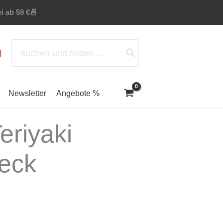
i ab 59 €
🍜
Search
for:
Newsletter
Angebote %
eriyaki
peck