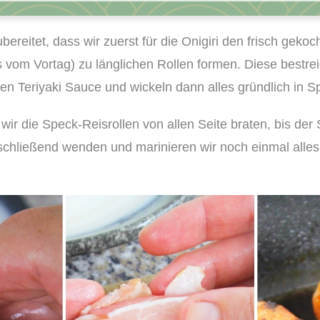
g
i
ereitet, dass wir zuerst für die Onigiri den frisch geko
r
 vom Vortag) zu länglichen Rollen formen. Diese bestre
i
en Teriyaki Sauce und wickeln dann alles gründlich in S
K
 wir die Speck-Reisrollen von allen Seite braten, bis der
o
nschließend wenden und marinieren wir noch einmal alles
c
h
b
o
x
|
R
e