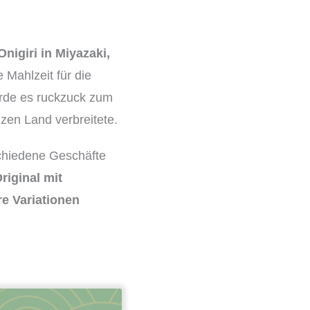
nigiri in Miyazaki,
 Mahlzeit für die
urde es ruckzuck zum
nzen Land verbreitete.
schiedene Geschäfte
iginal mit
re Variationen