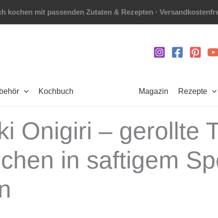
h kochen mit passenden Zutaten & Rezepten · Versandkostenfre
ubehör
Kochbuch
Magazin
Rezepte
 Onigiri – gerollte T
lchen in saftigem S
n