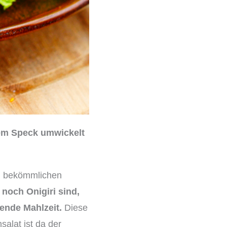
nem Speck umwickelt
n, bekömmlichen
noch Onigiri sind,
gende Mahlzeit.
Diese
salat ist da der