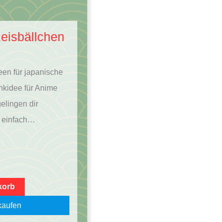
Reisbällchen
deen für japanische
nkidee für Anime
elingen dir
z einfach…
korb
aufen