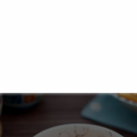
pira für Gerichte mit Klettwurzel (
Gobo
), insbesondere d
ungsart entstand in der Edo Zeit und wurde vor allem 
der alltäglichen Hausmannskost. Der Name „Kinpira“ geht 
ratur zurück: Kinpira, den starken und mutigen Sohn des 
Gemüses und die leichte Schärfe durch Chili (je nach 
e und Standhaftigkeit verbunden.