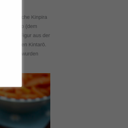
as klassische Kinpira
im Raum Edo (dem
auf eine Figur aus der
Volkshelden Kintarō.
Geschmack) wurden