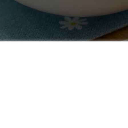
ira?
eutet wörtlich „Karotten im Kinpira Stil“.
Ninjin
ist das ja
hnet keine einzelne Zutat, sondern eine bestimmte Zube
 wird zunächst in Öl angebraten und anschließend in ei
, Mirin und Zucker glasiert, bis die Flüssigkeit fast vo