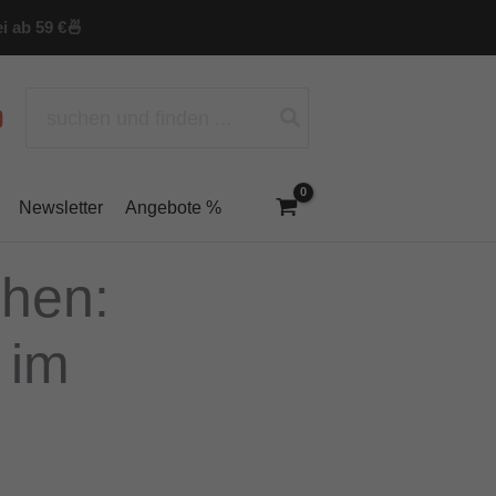
i ab 59 €
🍜
Search
for:
Newsletter
Angebote %
chen:
 im