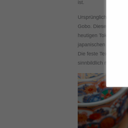
ist.
Ursprünglich steht Kin
Gobo. Diese Zubereit
heutigen Tokio) Teil 
japanischen Volkslite
Die feste Textur des 
sinnbildlich mit Stärk