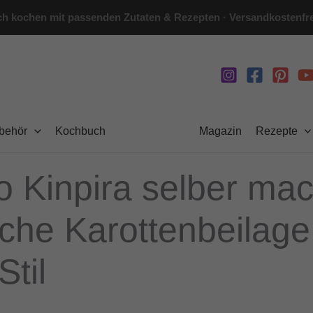
h kochen mit passenden Zutaten & Rezepten · Versandkostenfre
ubehör
Kochbuch
Magazin
Rezepte
no Kinpira selber ma
che Karottenbeilage
Stil