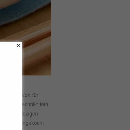
panische Wort für
reitungstechnik: fein
ner süß-salzigen
llständig eingekocht