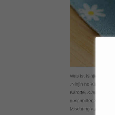
Was ist Ninjin no Kinp
„Ninjin no Kinpira“ bed
Karotte,
Kinpira
bezeic
geschnittenes Gemüse
Mischung aus Sojasauce