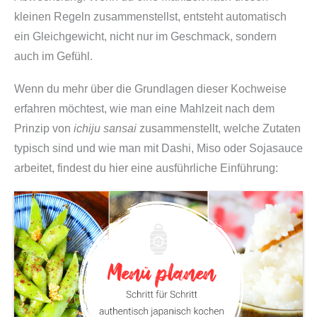
c
i
:
kleinen Regeln zusammenstellst, entsteht automatisch
h
s
€
ein Gleichgewicht, nicht nur im Geschmack, sondern
b
w
2
auch im Gefühl.
o
a
7
x
Wenn du mehr über die Grundlagen dieser Kochweise
r
,
|
erfahren möchtest, wie man eine Mahlzeit nach dem
:
9
R
Prinzip von
ichiju sansai
zusammenstellt, welche Zutaten
€
9
e
typisch sind und wie man mit Dashi, Miso oder Sojasauce
2
.
i
arbeitet, findest du hier eine ausführliche Einführung:
9
s
,
r
9
o
9
l
l
e
n