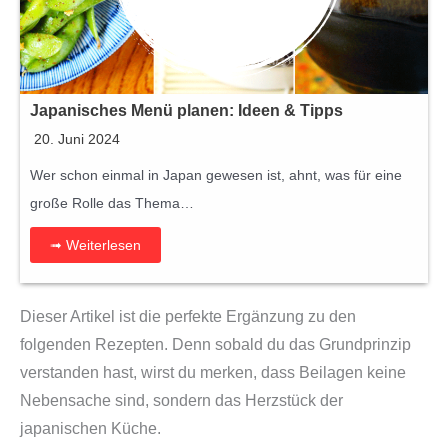
s
e
l
b
Japanisches Menü planen: Ideen & Tipps
e
20. Juni 2024
r
m
Wer schon einmal in Japan gewesen ist, ahnt, was für eine
a
große Rolle das Thema…
c
➟ Weiterlesen
h
e
n
Dieser Artikel ist die perfekte Ergänzung zu den
M
folgenden Rezepten. Denn sobald du das Grundprinzip
e
verstanden hast, wirst du merken, dass Beilagen keine
n
Nebensache sind, sondern das Herzstück der
g
japanischen Küche.