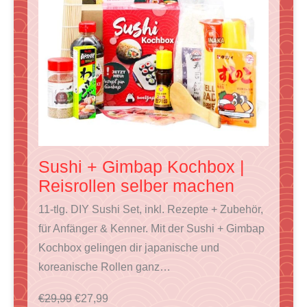
U
K
T
I
M
A
N
G
E
Sushi + Gimbap Kochbox |
B
Reisrollen selber machen
O
11-tlg. DIY Sushi Set, inkl. Rezepte + Zubehör,
T
für Anfänger & Kenner. Mit der Sushi + Gimbap
Kochbox gelingen dir japanische und
koreanische Rollen ganz…
U
A
€
29,99
€
27,99