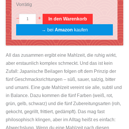
r
k
Vorrätig
s
t
S
+
–
In den Warenkorb
p
u
u
r
e
→ bei
Amazon
kaufen
s
ü
l
h
n
l
i
g
e
All das zusammen ergibt eine Mahlzeit, die ruhig wirkt,
+
l
r
aber erstaunlich komplex schmeckt. Und das ist kein
G
i
P
Zufall: Japanische Beilagen folgen oft dem Prinzip der
i
c
r
fünf Geschmacksrichtungen – süß, sauer, salzig, bitter
m
h
e
und umami. Eine gute Mahlzeit vereint sie alle, subtil und
b
e
i
in Balance. Dazu kommen die fünf Farben (weiß, rot,
a
r
s
grün, gelb, schwarz) und die fünf Zubereitungsarten (roh,
p
P
i
gekocht, gegrillt, frittiert, gedämpft). Das mag fast
K
r
s
philosophisch klingen, aber im Alltag heißt es einfach:
o
e
t
Abwechslung. Wenn du eine Mahlzeit nach diesen