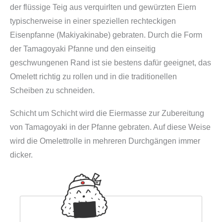
2
der flüssige Teig aus verquirlten und gewürzten Eiern
0
typischerweise in einer speziellen rechteckigen
×
Eisenpfanne (Makiyakinabe) gebraten. Durch die Form
1
der Tamagoyaki Pfanne und den einseitig
5
geschwungenen Rand ist sie bestens dafür geeignet, das
c
Omelett richtig zu rollen und in die traditionellen
m
Scheiben zu schneiden.
(
Schicht um Schicht wird die Eiermasse zur Zubereitung
r
von Tamagoyaki in der Pfanne gebraten. Auf diese Weise
e
wird die Omelettrolle in mehreren Durchgängen immer
c
dicker.
h
t
e
c
k