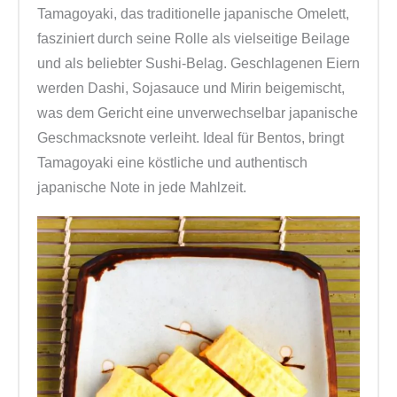
n
Tamagoyaki, das traditionelle japanische Omelett,
e
fasziniert durch seine Rolle als vielseitige Beilage
t
und als beliebter Sushi-Belag. Geschlagenen Eiern
)
werden Dashi, Sojasauce und Mirin beigemischt,
M
was dem Gericht eine unverwechselbar japanische
e
Geschmacksnote verleiht. Ideal für Bentos, bringt
n
Tamagoyaki eine köstliche und authentisch
g
japanische Note in jede Mahlzeit.
e