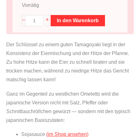
Vorrätig
T
+
–
In den Warenkorb
a
m
Der Schlüssel zu einem guten Tamagoyaki liegt in der
a
Konsistenz der Eiermischung und der Hitze der Pfanne.
g
Zu hohe Hitze kann die Eier zu schnell braten und sie
o
trocken machen, während zu niedrige Hitze das Gericht
y
matschig lassen kann!
a
k
Ganz im Gegenteil zu westlichen Omeletts wird die
i
japanische Version nicht mit Salz, Pfeffer oder
P
Schnittlauchröllchen gewürzt — sondern mit den typisch
f
japanischen Basiszutaten:
a
n
Sojasauce
(im Shop ansehen)