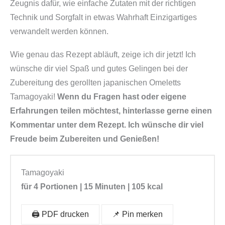
,
Zeugnis dafür, wie einfache Zutaten mit der richtigen
i
Technik und Sorgfalt in etwas Wahrhaft Einzigartiges
n
verwandelt werden können.
d
Wie genau das Rezept abläuft, zeige ich dir jetzt! Ich
u
wünsche dir viel Spaß und gutes Gelingen bei der
k
Zubereitung des gerollten japanischen Omeletts
t
Tamagoyaki!
Wenn du Fragen hast oder eigene
i
Erfahrungen teilen möchtest, hinterlasse gerne einen
o
Kommentar unter dem Rezept. Ich wünsche dir viel
n
Freude beim Zubereiten und Genießen!
s
g
e
Tamagoyaki
e
für 4 Portionen | 15 Minuten | 105 kcal
i
g
🖨️ PDF drucken
📌 Pin merken