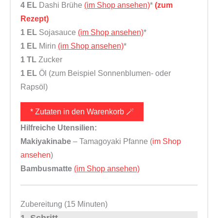
4 EL
Dashi Brühe
(im Shop ansehen)
*
(zum
Rezept)
1 EL
Sojasauce
(im Shop ansehen)
*
1 EL
Mirin
(im Shop ansehen)
*
1 TL
Zucker
1 EL
Öl (zum Beispiel Sonnenblumen- oder
Rapsöl)
* Zutaten in den Warenkorb 🪄
Hilfreiche Utensilien:
Makiyakinabe
– Tamagoyaki Pfanne (
im Shop
ansehen
)
Bambusmatte
(im Shop ansehen)
Zubereitung (15 Minuten)
1. Schritt