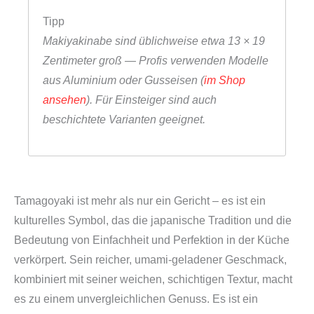
i
Tipp
g
Makiyakinabe sind üblichweise etwa 13 × 19
e
Zentimeter groß — Profis verwenden Modelle
O
aus Aluminium oder Gusseisen (
im Shop
m
ansehen
). Für Einsteiger sind auch
e
beschichtete Varianten geeignet.
l
e
t
t
p
Tamagoyaki ist mehr als nur ein Gericht – es ist ein
f
kulturelles Symbol, das die japanische Tradition und die
a
Bedeutung von Einfachheit und Perfektion in der Küche
n
verkörpert. Sein reicher, umami-geladener Geschmack,
n
kombiniert mit seiner weichen, schichtigen Textur, macht
e
es zu einem unvergleichlichen Genuss. Es ist ein