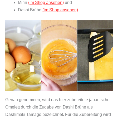
n
Mirin
(im Shop ansehen)
und
e
Dashi Brühe
(im Shop ansehen)
.
"
M
a
k
i
y
a
k
i
n
a
b
Genau genommen, wird das hier zubereitete japanische
e
Omelett durch die Zugabe von Dashi Brühe als
"
Dashimaki Tamago bezeichnet. Für die Zubereitung wird