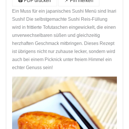
🖨️ PDF drucken
📌 Pin merken
b
w
2
o
Ein Muss für ein japanisches Sushi Menü sind Inari
a
7
x
Sushi! Die selbstgemachte Sushi Reis-Füllung
r
,
|
wird in frittierte Tofutaschen eingewickelt, die einen
:
9
R
unverwechselbaren süßen und gleichzeitig
€
9
e
herzhaften Geschmack mitbringen. Dieses Rezept
2
.
i
ist übrigens nicht nur zuhause lecker, sondern wird
9
s
auch bei einem Picknick unter freiem Himmel ein
,
r
echter Genuss sein!
9
o
9
l
l
e
n
s
e