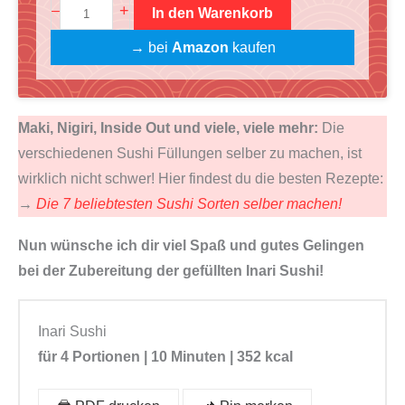
S
+
–
In den Warenkorb
p
u
u
r
e
→ bei
Amazon
kaufen
s
ü
l
h
n
l
i
g
e
Maki, Nigiri, Inside Out und viele, viele mehr:
Die
+
l
r
verschiedenen Sushi Füllungen selber zu machen, ist
G
i
P
wirklich nicht schwer! Hier findest du die besten Rezepte:
i
c
r
→
Die 7 beliebtesten Sushi Sorten selber machen!
m
h
e
b
Nun wünsche ich dir viel Spaß und gutes Gelingen
e
i
a
bei der Zubereitung der gefüllten Inari Sushi!
r
s
p
P
i
K
r
s
Inari Sushi
o
e
t
für 4 Portionen | 10 Minuten | 352 kcal
c
i
:
h
s
€