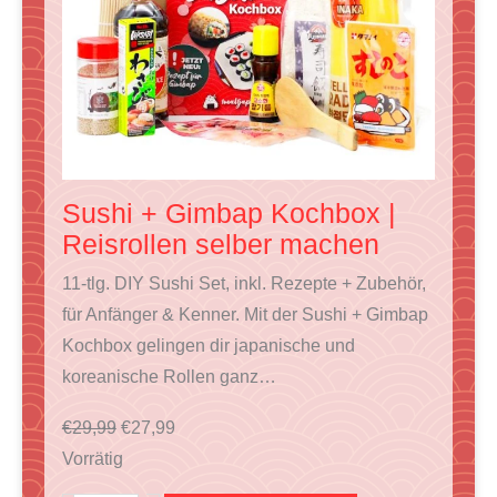
T
I
M
A
N
G
E
Sushi + Gimbap Kochbox |
B
Reisrollen selber machen
O
11-tlg. DIY Sushi Set, inkl. Rezepte + Zubehör,
T
für Anfänger & Kenner. Mit der Sushi + Gimbap
Kochbox gelingen dir japanische und
koreanische Rollen ganz…
U
A
€
29,99
€
27,99
r
k
Vorrätig
s
t