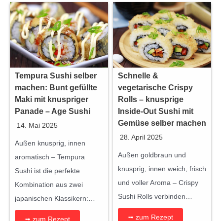
l
r
G
i
P
i
c
r
m
h
e
b
e
i
a
r
s
Tempura Sushi selber
Schnelle &
p
P
i
machen: Bunt gefüllte
vegetarische Crispy
K
Maki mit knuspriger
Rolls – knusprige
r
s
o
Panade – Age Sushi
Inside-Out Sushi mit
e
t
Gemüse selber machen
c
14. Mai 2025
i
:
h
28. April 2025
s
€
Außen knusprig, innen
b
Außen goldbraun und
w
2
aromatisch – Tempura
o
knusprig, innen weich, frisch
a
7
Sushi ist die perfekte
x
und voller Aroma – Crispy
r
,
Kombination aus zwei
|
Sushi Rolls verbinden…
:
9
japanischen Klassikern:…
R
€
9
➟ zum Rezept
➟ zum Rezept
e