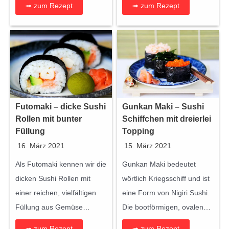
➟ zum Rezept
➟ zum Rezept
c
h
e
n
M
e
n
Futomaki – dicke Sushi
Gunkan Maki – Sushi
g
Rollen mit bunter
Schiffchen mit dreierlei
e
Füllung
Topping
16. März 2021
15. März 2021
Als Futomaki kennen wir die
Gunkan Maki bedeutet
dicken Sushi Rollen mit
wörtlich Kriegsschiff und ist
einer reichen, vielfältigen
eine Form von Nigiri Sushi.
Füllung aus Gemüse…
Die bootförmigen, ovalen…
➟ zum Rezept
➟ zum Rezept