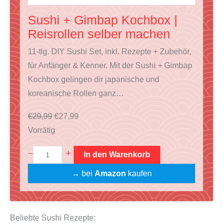
b
Sushi + Gimbap Kochbox |
o
Reisrollen selber machen
t
11-tlg. DIY Sushi Set, inkl. Rezepte + Zubehör,
für Anfänger & Kenner. Mit der Sushi + Gimbap
Kochbox gelingen dir japanische und
koreanische Rollen ganz…
U
A
€
29,99
€
27,99
r
k
Vorrätig
s
t
S
+
–
In den Warenkorb
p
u
u
r
e
→ bei
Amazon
kaufen
s
ü
l
h
n
l
i
g
e
Beliebte Sushi Rezepte:
+