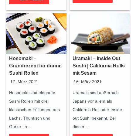
2
.
i
9
s
,
r
9
o
9
l
l
Hosomaki –
Uramaki – Inside Out
e
Grundrezept für dünne
Sushi | California Rolls
n
Sushi Rollen
mit Sesam
s
17. März 2021
16. März 2021
e
l
Hosomaki sind elegante
Uramaki sind außerhalb
b
Sushi Rollen mit drei
Japans vor allem als
e
klassischen Füllungen aus
California Roll oder Inside-
r
Lachs, Thunfisch und
out Sushi bekannt. Bei
m
Gurke. In…
dieser…
a