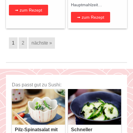
Hauptmahlzeit…
➟ zum Rezept
➟ zum Rezept
1
2
nächste »
Das passt gut zu Sushi:
Pilz-Spinatsalat mit
Schneller