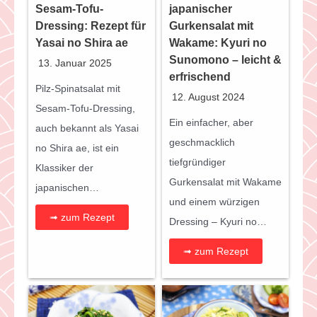
Sesam-Tofu-
japanischer
Dressing: Rezept für
Gurkensalat mit
Yasai no Shira ae
Wakame: Kyuri no
Sunomono – leicht &
13. Januar 2025
erfrischend
Pilz-Spinatsalat mit
12. August 2024
Sesam-Tofu-Dressing,
Ein einfacher, aber
auch bekannt als Yasai
geschmacklich
no Shira ae, ist ein
tiefgründiger
Klassiker der
Gurkensalat mit Wakame
japanischen…
und einem würzigen
➟ zum Rezept
Dressing – Kyuri no…
➟ zum Rezept