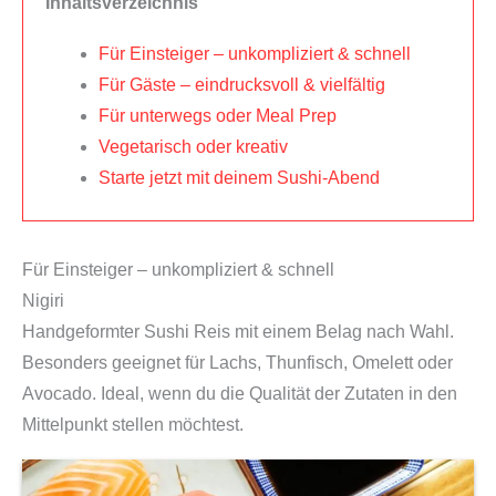
l
r
Inhaltsverzeichnis
G
i
P
i
Für Einsteiger – unkompliziert & schnell
c
r
m
Für Gäste – eindrucksvoll & vielfältig
h
e
b
Für unterwegs oder Meal Prep
e
i
a
Vegetarisch oder kreativ
r
s
p
Starte jetzt mit deinem Sushi-Abend
P
i
K
r
s
o
e
t
c
Für Einsteiger – unkompliziert & schnell
i
:
h
Nigiri
s
€
b
Handgeformter Sushi Reis mit einem Belag nach Wahl.
w
2
o
Besonders geeignet für Lachs, Thunfisch, Omelett oder
a
7
x
Avocado. Ideal, wenn du die Qualität der Zutaten in den
r
,
|
Mittelpunkt stellen möchtest.
:
9
R
€
9
e