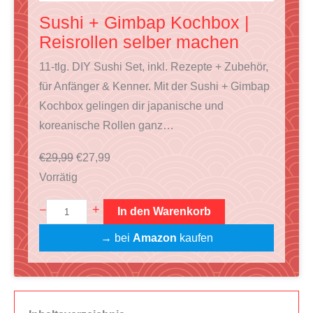
b
Sushi + Gimbap Kochbox |
o
Reisrollen selber machen
t
11-tlg. DIY Sushi Set, inkl. Rezepte + Zubehör,
für Anfänger & Kenner. Mit der Sushi + Gimbap
Kochbox gelingen dir japanische und
koreanische Rollen ganz…
U
A
€
29,99
€
27,99
r
k
Vorrätig
s
t
S
+
–
In den Warenkorb
p
u
u
r
e
→ bei
Amazon
kaufen
s
ü
l
h
n
l
i
g
e
+