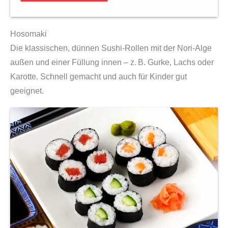
c
h
Hosomaki
e
Die klassischen, dünnen Sushi-Rollen mit der Nori-Alge
n
außen und einer Füllung innen – z. B. Gurke, Lachs oder
M
Karotte. Schnell gemacht und auch für Kinder gut
e
geeignet.
n
g
e