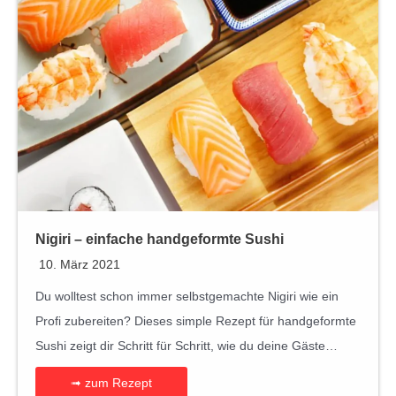
2
.
i
9
s
,
r
9
o
9
l
l
e
n
s
e
Nigiri – einfache handgeformte Sushi
l
10. März 2021
b
Du wolltest schon immer selbstgemachte Nigiri wie ein
e
Profi zubereiten? Dieses simple Rezept für handgeformte
r
Sushi zeigt dir Schritt für Schritt, wie du deine Gäste…
m
➟ zum Rezept
a