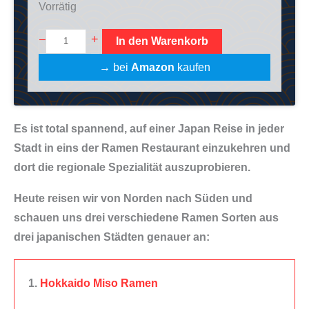
Vorrätig
M
+
–
In den Warenkorb
i
→ bei
Amazon
kaufen
s
o
R
Es ist total spannend, auf einer Japan Reise in jeder
a
Stadt in eins der Ramen Restaurant einzukehren und
m
dort die regionale Spezialität auszuprobieren.
e
n
Heute reisen wir von Norden nach Süden und
K
schauen uns drei verschiedene Ramen Sorten aus
o
drei japanischen Städten genauer an:
c
h
1.
Hokkaido Miso Ramen
b
o