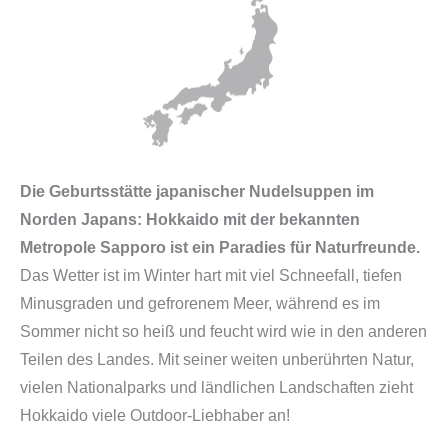
u
d
e
l
s
u
Die Geburtsstätte japanischer Nudelsuppen im
p
Norden Japans: Hokkaido mit der bekannten
p
Metropole Sapporo ist ein Paradies für Naturfreunde.
e
Das Wetter ist im Winter hart mit viel Schneefall, tiefen
M
Minusgraden und gefrorenem Meer, während es im
e
Sommer nicht so heiß und feucht wird wie in den anderen
n
Teilen des Landes. Mit seiner weiten unberührten Natur,
g
vielen Nationalparks und ländlichen Landschaften zieht
e
Hokkaido viele Outdoor-Liebhaber an!