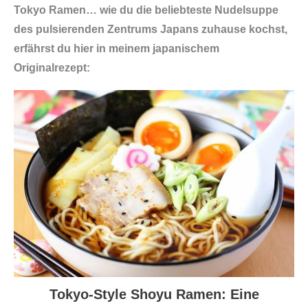
Tokyo Ramen… wie du die beliebteste Nudelsuppe
5
des pulsierenden Zentrums Japans zuhause kochst,
0
erfährst du hier in meinem japanischem
0
Originalrezept:
m
l
(
S
h
o
y
u
,
a
u
s
Tokyo-Style Shoyu Ramen: Eine
J