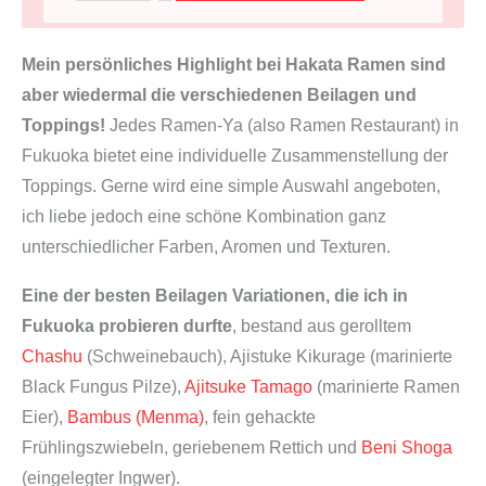
h
i
Mein persönliches Highlight bei Hakata Ramen sind
i
aber wiedermal die verschiedenen Beilagen und
t
Toppings!
Jedes Ramen-Ya (also Ramen Restaurant) in
a
Fukuoka bietet eine individuelle Zusammenstellung der
k
Toppings. Gerne wird eine simple Auswahl angeboten,
e
ich liebe jedoch eine schöne Kombination ganz
D
unterschiedlicher Farben, Aromen und Texturen.
o
n
Eine der besten Beilagen Variationen, die ich in
k
Fukuoka probieren durfte
, bestand aus gerolltem
o
Chashu
(Schweinebauch), Ajistuke Kikurage (marinierte
P
Black Fungus Pilze),
Ajitsuke Tamago
(marinierte Ramen
i
Eier),
Bambus (Menma)
, fein gehackte
l
Frühlingszwiebeln, geriebenem Rettich und
Beni Shoga
z
(eingelegter Ingwer).