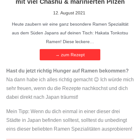
mit viel Chashu & marinierten Pilzen
,
M
12. August 2021
o
Heute zaubern wir eine ganz besondere Ramen Spezialität
u
aus dem Süden Japans auf deinen Tisch: Hakata Tonkotsu
n
Ramen! Diese leckere…
t
a
→ zum Rezept
i
Hast du jetzt richtig Hunger auf Ramen bekommen?
n
Na dann habe ich alles richtig gemacht 😉 Ich würde mich
s
sehr freuen, wenn du die Rezepte nachkochst und dich
M
dabei direkt nach Japan träumst!
e
n
Mein Tipp: Wenn du dich einmal in einer dieser drei
g
Städte in Japan befinden solltest, solltest du unbedingt
e
eins dieser beliebten Ramen Spezialitäten ausprobieren!