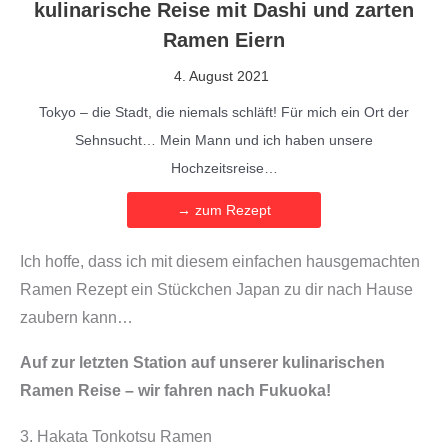
kulinarische Reise mit Dashi und zarten
a
Ramen Eiern
p
4. August 2021
a
n
Tokyo – die Stadt, die niemals schläft! Für mich ein Ort der
)
Sehnsucht… Mein Mann und ich haben unsere
M
Hochzeitsreise…
e
→ zum Rezept
n
g
Ich hoffe, dass ich mit diesem einfachen hausgemachten
e
Ramen Rezept ein Stückchen Japan zu dir nach Hause
zaubern kann…
Auf zur letzten Station auf unserer kulinarischen
Ramen Reise – wir fahren nach Fukuoka!
3. Hakata Tonkotsu Ramen