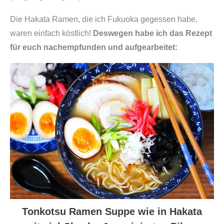
e
5
Die Hakata Ramen, die ich Fukuoka gegessen habe,
0
waren einfach köstlich!
Deswegen habe ich das Rezept
g
für euch nachempfunden und aufgearbeitet:
(
g
e
t
r
o
c
k
n
e
t
Tonkotsu Ramen Suppe wie in Hakata
)