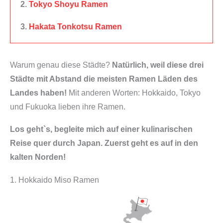
2.
Tokyo Shoyu Ramen
x
3.
Hakata Tonkotsu Ramen
|
f
ü
Warum genau diese Städte?
Natürlich, weil diese drei
r
Städte mit Abstand die meisten Ramen Läden des
j
Landes haben!
Mit anderen Worten: Hokkaido, Tokyo
a
und Fukuoka lieben ihre Ramen.
p
a
Los geht`s, begleite mich auf einer kulinarischen
n
Reise quer durch Japan. Zuerst geht es auf in den
i
kalten Norden!
s
1. Hokkaido Miso Ramen
c
h
e
N