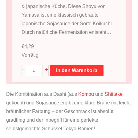
& japanische Küche. Diese Shoyu von
Yamasa ist eine klassisch gebraute
japanische Sojasauce der Sorte Koikuchi.
Durch natürliche Fermentation entsteht…
€
4,29
Vorrätig
S
+
–
In den Warenkorb
o
j
Die Kombination aus Dashi (aus
Kombu
und
Shiitake
a
gekocht) und Sojasauce ergibt eine klare Brühe mit leicht
s
bräunlicher Färbung – der Geschmack ist absolut
a
gradlinig und der Inbegriff für eine perfekte
u
selbstgemachte Schüssel Tokyo Ramen!
c
e