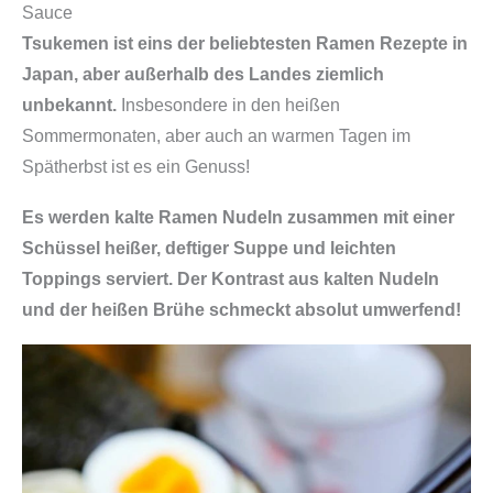
Sauce
h
Tsukemen ist eins der beliebtesten Ramen Rezepte in
b
Japan, aber außerhalb des Landes ziemlich
o
unbekannt.
Insbesondere in den heißen
x
Sommermonaten, aber auch an warmen Tagen im
|
Spätherbst ist es ein Genuss!
f
ü
Es werden kalte Ramen Nudeln zusammen mit einer
r
Schüssel heißer, deftiger Suppe und leichten
j
Toppings serviert. Der Kontrast aus kalten Nudeln
a
und der heißen Brühe schmeckt absolut umwerfend!
p
a
n
i
s
c