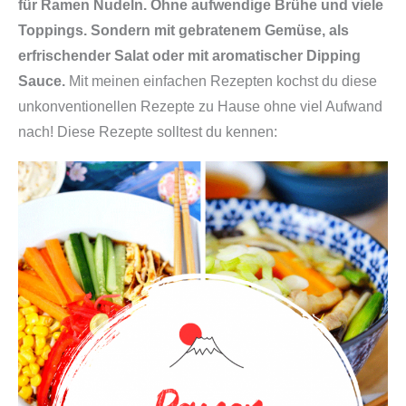
für Ramen Nudeln. Ohne aufwendige Brühe und viele
Toppings. Sondern mit gebratenem Gemüse, als
erfrischender Salat oder mit aromatischer Dipping
Sauce.
Mit meinen einfachen Rezepten kochst du diese
unkonventionellen Rezepte zu Hause ohne viel Aufwand
nach! Diese Rezepte solltest du kennen: