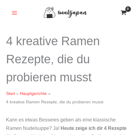
Zum
Inhalt
springen
4 kreative Ramen
Rezepte, die du
probieren musst
Start
Hauptgerichte
4 kreative Ramen Rezepte, die du probieren musst
Kann es etwas Besseres geben als eine klassische
Ramen Nudelsuppe? Ja!
Heute zeige ich dir 4 Rezepte