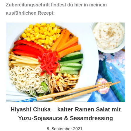
Zubereitungsschritt findest du hier in meinem
ausführlichen Rezept:
Hiyashi Chuka – kalter Ramen Salat mit
Yuzu-Sojasauce & Sesamdressing
8. September 2021