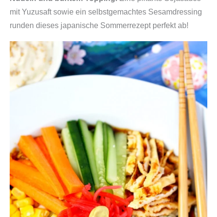
mit Yuzusaft sowie ein selbstgemachtes Sesamdressing
runden dieses japanische Sommerrezept perfekt ab!