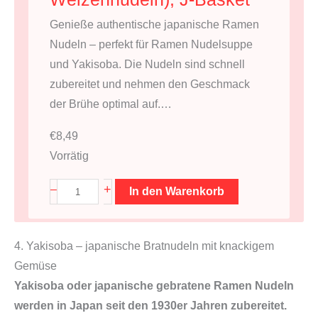
Genieße authentische japanische Ramen
Nudeln – perfekt für Ramen Nudelsuppe
und Yakisoba. Die Nudeln sind schnell
zubereitet und nehmen den Geschmack
der Brühe optimal auf.…
€
8,49
Vorrätig
R
+
–
In den Warenkorb
a
m
4. Yakisoba – japanische Bratnudeln mit knackigem
e
Gemüse
n
Yakisoba oder japanische gebratene Ramen Nudeln
N
werden in Japan seit den 1930er Jahren zubereitet.
u