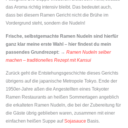
das Aroma richtig intensiv bleibt. Das bedeutet auch,
dass bei diesem Ramen Gericht nicht die Brühe im
Vordergrund steht, sondern die Nudeln!
Frische, selbstgemachte Ramen Nudeln sind hierfür
ganz klar meine erste Wahl – hier findest du mein
passendes Grundrezept:
→
Ramen Nudeln selber
machen – traditionelles Rezept mit Kansui
Zurück geht die Entstehungsgeschichte dieses Gerichts
übrigens auf die japanische Metropole Tokyo. Ende der
1950er-Jahre aßen die Angestellten eines Tokyoter
Ramen Restaurants an heißen Sommertagen angeblich
die erkalteten Ramen Nudeln, die bei der Zubereitung für
die Gäste übrig geblieben waren, zusammen mit einer
einfachen heißen Suppe auf
Sojasauce
Basis.