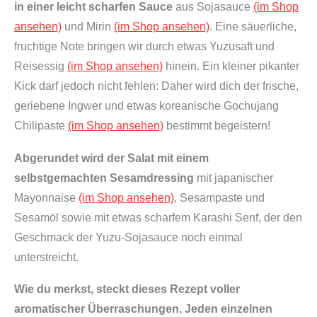
in einer leicht scharfen Sauce
aus Sojasauce
(im Shop
ansehen)
und Mirin
(im Shop ansehen)
. Eine säuerliche,
fruchtige Note bringen wir durch etwas Yuzusaft
und
Reisessig
(im Shop ansehen)
hinein. Ein kleiner pikanter
Kick darf jedoch nicht fehlen: Daher wird dich der frische,
geriebene Ingwer und etwas koreanische Gochujang
Chilipaste
(im Shop ansehen)
bestimmt begeistern!
Abgerundet wird der Salat mit einem
selbstgemachten Sesamdressing
mit japanischer
Mayonnaise
(im Shop ansehen)
, Sesampaste und
Sesamöl sowie mit etwas scharfem Karashi Senf, der den
Geschmack der Yuzu-Sojasauce noch einmal
unterstreicht.
Wie du merkst, steckt dieses Rezept voller
aromatischer Überraschungen. Jeden einzelnen