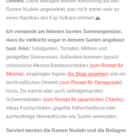
Omelett.
Diese Beilagen werden kreisförmig auf den
Ramen Nudeln angeordnet, was mich immer sehr an
einen Nachbau des Fuji Vulkans erinnert 🏔 .
Ich verwende am liebsten buntes Sommergemüse,
dass du vielleicht sogar in deinem Garten angebaut
hast. Also:
Salatgurken, Tomaten, Möhren und
goldgelber Sonnenmais. Außerdem kommen typisch
chinesische Menma Bambusscheiben (
zum Rezept für
Menma
), eingelegter Ingwer
(im Shop ansehen)
und ein
leicht süßliches Omelett (
zum Rezept für Tamagoyaki
)
hinzu. Du kannst aber auch selbstgemachten
Schweinebraten (
zum Rezept für japanisches Chashu
),
etwas Kochschinken, gegrillte Hähnchenbrust oder
küchenfertige Meeresfrüchte wie Surimi verwenden.
Serviert werden die Ramen Nudeln und die Beilagen