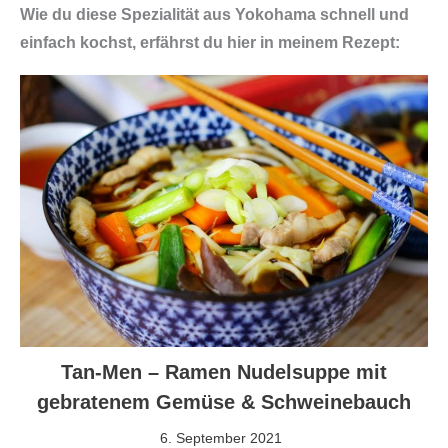
Wie du diese Spezialität aus Yokohama schnell und
einfach kochst, erfährst du hier in meinem
Rezept:
Tan-Men – Ramen Nudelsuppe mit
gebratenem Gemüse & Schweinebauch
6. September 2021