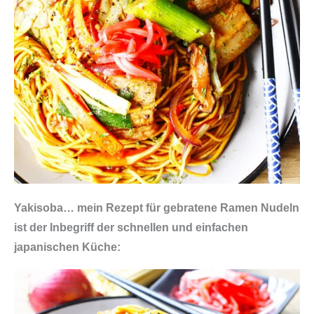
n
e
n
g
e
t
r
o
c
k
n
Yakisoba… mein Rezept für gebratene Ramen Nudeln
e
ist der Inbegriff der schnellen und einfachen
t
japanischen Küche:
e
W
e