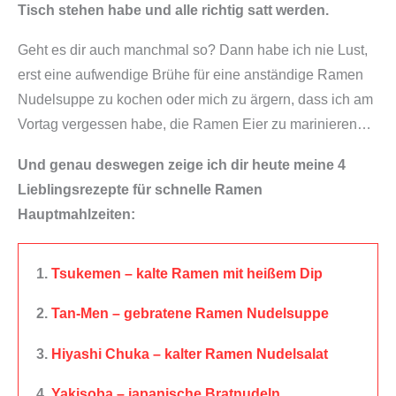
Tisch stehen habe und alle richtig satt werden.
Geht es dir auch manchmal so? Dann habe ich nie Lust,
erst eine aufwendige Brühe für eine anständige Ramen
Nudelsuppe zu kochen oder mich zu ärgern, dass ich am
Vortag vergessen habe, die Ramen Eier zu marinieren…
Und genau deswegen zeige ich dir heute meine 4
Lieblingsrezepte für schnelle Ramen
Hauptmahlzeiten:
1.
Tsukemen – kalte Ramen mit heißem Dip
2.
Tan-Men
–
gebratene Ramen Nudelsuppe
3.
Hiyashi Chuka
–
kalter Ramen Nudelsalat
4.
Yakisoba
–
japanische Bratnudeln