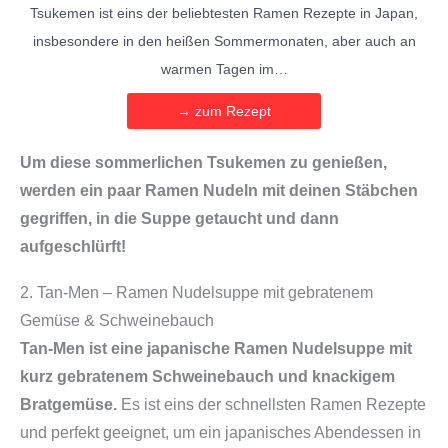
Tsukemen ist eins der beliebtesten Ramen Rezepte in Japan,
insbesondere in den heißen Sommermonaten, aber auch an
warmen Tagen im…
→ zum Rezept
Um diese sommerlichen Tsukemen zu genießen,
werden ein paar Ramen Nudeln mit deinen Stäbchen
gegriffen, in die Suppe getaucht und dann
aufgeschlürft!
2. Tan-Men – Ramen Nudelsuppe mit gebratenem
Gemüse & Schweinebauch
Tan-Men ist eine japanische Ramen Nudelsuppe mit
kurz gebratenem Schweinebauch und knackigem
Bratgemüse.
Es ist eins der schnellsten Ramen Rezepte
und perfekt geeignet, um ein japanisches Abendessen in