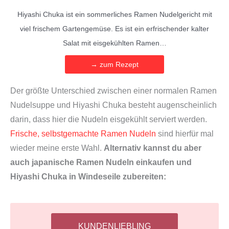
Hiyashi Chuka ist ein sommerliches Ramen Nudelgericht mit
viel frischem Gartengemüse. Es ist ein erfrischender kalter
Salat mit eisgekühlten Ramen…
→ zum Rezept
Der größte Unterschied zwischen einer normalen Ramen
Nudelsuppe und Hiyashi Chuka besteht augenscheinlich
darin, dass hier die Nudeln eisgekühlt serviert werden.
Frische, selbstgemachte Ramen Nudeln
sind hierfür mal
wieder meine erste Wahl.
Alternativ kannst du aber
auch japanische Ramen Nudeln einkaufen und
Hiyashi Chuka in Windeseile zubereiten:
KUNDENLIEBLING