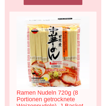
Ramen Nudeln 720g (8
Portionen getrocknete
Weizennudeln), J-Basket