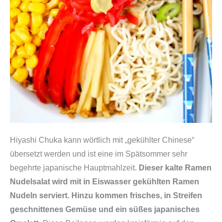
Hiyashi Chuka kann wörtlich mit „gekühlter Chinese“
übersetzt werden und ist eine im Spätsommer sehr
begehrte japanische Hauptmahlzeit.
Dieser kalte Ramen
Nudelsalat wird mit in Eiswasser gekühlten Ramen
Nudeln serviert. Hinzu kommen frisches, in Streifen
geschnittenes Gemüse und ein süßes japanisches