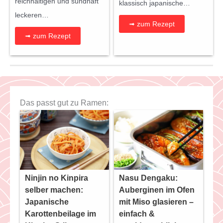
reichhaltigen und sündhaft
klassisch japanische…
leckeren…
➟ zum Rezept
➟ zum Rezept
Das passt gut zu Ramen:
Ninjin no Kinpira
Nasu Dengaku:
selber machen:
Auberginen im Ofen
Japanische
mit Miso glasieren –
Karottenbeilage im
einfach &