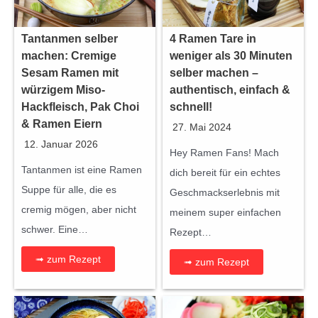
c
h
Tantanmen selber
4 Ramen Tare in
machen: Cremige
weniger als 30 Minuten
b
Sesam Ramen mit
selber machen –
o
würzigem Miso-
authentisch, einfach &
x
Hackfleisch, Pak Choi
schnell!
|
& Ramen Eiern
27. Mai 2024
f
12. Januar 2026
Hey Ramen Fans! Mach
ü
Tantanmen ist eine Ramen
dich bereit für ein echtes
r
Suppe für alle, die es
Geschmackserlebnis mit
j
cremig mögen, aber nicht
meinem super einfachen
a
schwer. Eine…
Rezept…
p
a
➟ zum Rezept
➟ zum Rezept
n
i
s