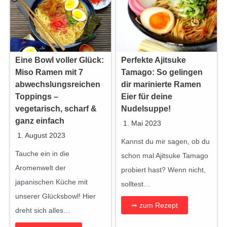
c
h
e
N
Eine Bowl voller Glück:
Perfekte Ajitsuke
u
Miso Ramen mit 7
Tamago: So gelingen
d
abwechslungsreichen
dir marinierte Ramen
Toppings –
Eier für deine
e
vegetarisch, scharf &
Nudelsuppe!
l
ganz einfach
1. Mai 2023
s
1. August 2023
u
Kannst du mir sagen, ob du
Tauche ein in die
p
schon mal Ajitsuke Tamago
Aromenwelt der
p
probiert hast? Wenn nicht,
japanischen Küche mit
e
solltest…
unserer Glücksbowl! Hier
M
➟ zum Rezept
dreht sich alles…
e
n