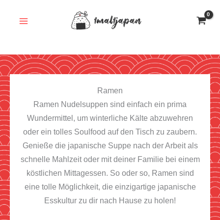
Zum
Inhalt
springen
Ramen
Ramen Nudelsuppen sind einfach ein prima
Wundermittel, um winterliche Kälte abzuwehren
oder ein tolles Soulfood auf den Tisch zu zaubern.
Genieße die japanische Suppe nach der Arbeit als
schnelle Mahlzeit oder mit deiner Familie bei einem
köstlichen Mittagessen. So oder so, Ramen sind
eine tolle Möglichkeit, die einzigartige japanische
Esskultur zu dir nach Hause zu holen!