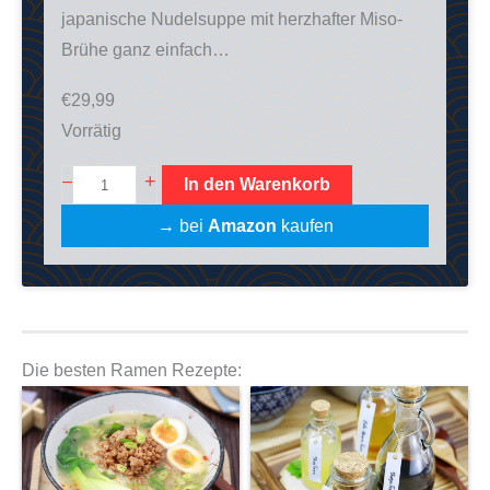
japanische Nudelsuppe mit herzhafter Miso-
Brühe ganz einfach…
€
29,99
Vorrätig
M
+
–
In den Warenkorb
i
→ bei
Amazon
kaufen
s
o
R
a
m
Die besten Ramen Rezepte:
e
n
K
o