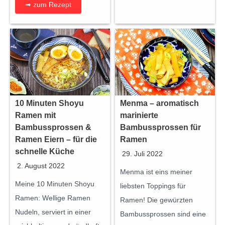
➟ zum Rezept
g
e
10 Minuten Shoyu
Menma – aromatisch
Ramen mit
marinierte
Bambussprossen &
Bambussprossen für
Ramen Eiern – für die
Ramen
schnelle Küche
29. Juli 2022
2. August 2022
Menma ist eins meiner
Meine 10 Minuten Shoyu
liebsten Toppings für
Ramen: Wellige Ramen
Ramen! Die gewürzten
Nudeln, serviert in einer
Bambussprossen sind eine