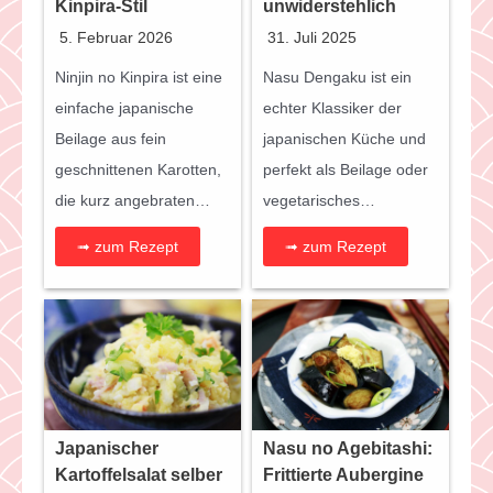
Kinpira-Stil
unwiderstehlich
5. Februar 2026
31. Juli 2025
Ninjin no Kinpira ist eine
Nasu Dengaku ist ein
einfache japanische
echter Klassiker der
Beilage aus fein
japanischen Küche und
geschnittenen Karotten,
perfekt als Beilage oder
die kurz angebraten…
vegetarisches…
➟ zum Rezept
➟ zum Rezept
Japanischer
Nasu no Agebitashi:
Kartoffelsalat selber
Frittierte Aubergine