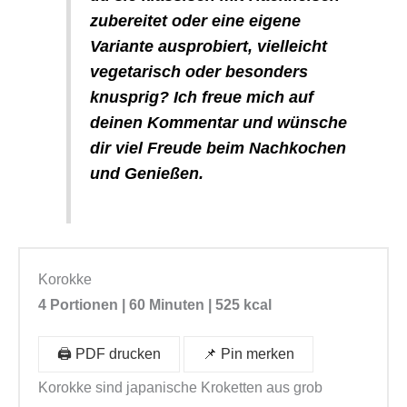
zubereitet oder eine eigene
s
Variante ausprobiert, vielleicht
e
vegetarisch oder besonders
l
knusprig? Ich freue mich auf
)
deinen Kommentar und wünsche
,
dir viel Freude beim Nachkochen
O
und Genießen.
r
c
h
i
d
Korokke
s
4 Portionen | 60 Minuten | 525
kcal
M
e
🖨️ PDF drucken
📌 Pin merken
n
Korokke sind japanische Kroketten aus grob
g