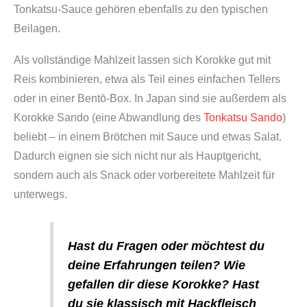
Tonkatsu-Sauce gehören ebenfalls zu den typischen
l
Beilagen.
,
g
Als vollständige Mahlzeit lassen sich Korokke gut mit
r
Reis kombinieren, etwa als Teil eines einfachen Tellers
o
oder in einer Bentō-Box. In Japan sind sie außerdem als
b
Korokke Sando (eine Abwandlung des
Tonkatsu Sando
)
e
beliebt – in einem Brötchen mit Sauce und etwas Salat.
S
Dadurch eignen sie sich nicht nur als Hauptgericht,
e
sondern auch als Snack oder vorbereitete Mahlzeit für
m
unterwegs.
m
e
Hast du Fragen oder möchtest du
l
deine Erfahrungen teilen? Wie
b
gefallen dir diese Korokke? Hast
r
du sie klassisch mit Hackfleisch
ö