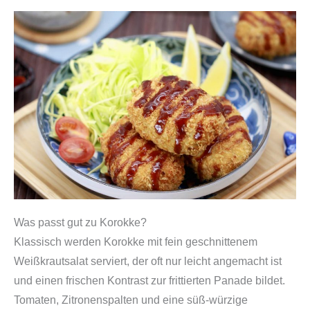
n
i
s
c
h
e
s
P
a
n
i
Was passt gut zu Korokke?
e
Klassisch werden Korokke mit fein geschnittenem
r
Weißkrautsalat serviert, der oft nur leicht angemacht ist
m
und einen frischen Kontrast zur frittierten Panade bildet.
e
Tomaten, Zitronenspalten und eine süß-würzige
h