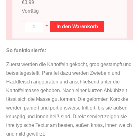
€
3,99
Vorrätig
P
+
–
In den Warenkorb
a
n
So funktioniert’s:
k
o
Zuerst werden die Kartoffeln gekocht, grob gestampft und
2
beiseitegestellt. Parallel dazu werden Zwiebeln und
5
Hackfleisch angebraten und anschließend unter die
0
Kartoffelmasse gehoben. Nach einer kurzen Abkühlzeit
g
lässt sich die Masse gut formen. Die geformten Korokke
(
werden paniert und portionsweise frittiert, bis sie außen
j
knusprig und innen heiß sind. Direkt serviert zeigen sie
a
ihre typische Textur am besten, außen kross, innen weich
p
und mild gewürzt.
a