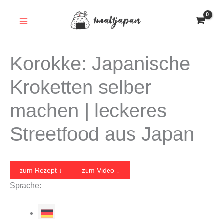
Zum
Inhalt
springen
Korokke: Japanische
Kroketten selber
machen | leckeres
Streetfood aus Japan
zum Rezept ↓
zum Video ↓
Sprache: