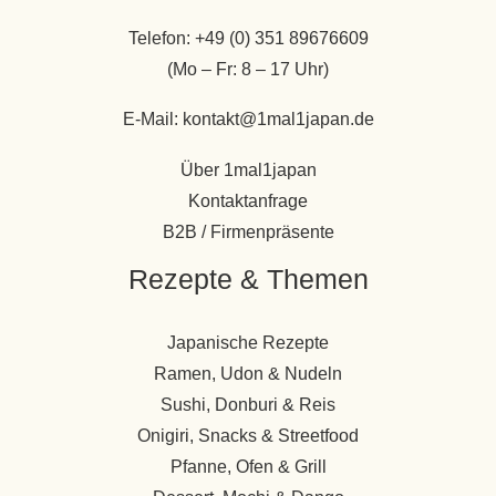
Gemüse
Telefon: +49 (0) 351 89676609
|
(Mo – Fr: 8 – 17 Uhr)
leckeres
Omuraisu
E-Mail: kontakt@1mal1japan.de
Über 1mal1japan
Kontaktanfrage
B2B / Firmenpräsente
Rezepte & Themen
Japanische Rezepte
Ramen, Udon & Nudeln
Sushi, Donburi & Reis
Onigiri, Snacks & Streetfood
Pfanne, Ofen & Grill