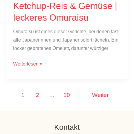
Ketchup-Reis & Gemüse |
leckeres Omuraisu
Omuraisu ist eines dieser Gerichte, bei denen fast
alle Japanerinnen und Japaner sofort lächeln. Ein
locker gebratenes Omelett, darunter würziger
Omurice
Weiterlesen »
selber
machen:
Japanisches
1
2
…
10
Weiter
→
Omelett
mit
Ketchup-
Reis
Kontakt
&