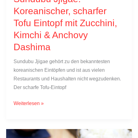
Koreanischer, scharfer
Tofu Eintopf mit Zucchini,
Kimchi & Anchovy
Dashima
Sundubu Jjigae gehört zu den bekanntesten
koreanischen Eintöpfen und ist aus vielen
Restaurants und Haushalten nicht wegzudenken.
Der scharfe Tofu-Eintopf
Sundubu
Weiterlesen »
Jjigae:
Koreanischer,
scharfer
Tofu