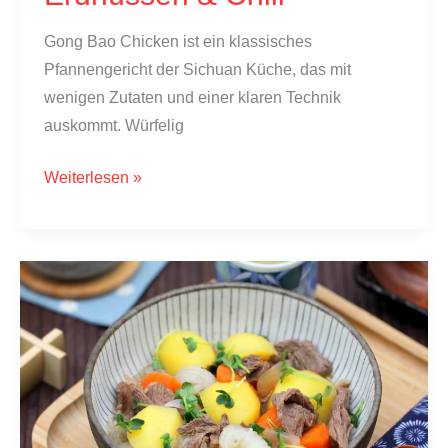
Gong Bao Chicken ist ein klassisches
Pfannengericht der Sichuan Küche, das mit
wenigen Zutaten und einer klaren Technik
auskommt. Würfelig
Gong
Weiterlesen »
Bao
Chicken
selber
machen:
Klassisches
Kung
Pao
Huhn
aus