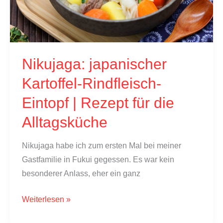
der
Sichuan
Küche
mit
Nikujaga: japanischer
Erdnüssen
&
Kartoffel-Rindfleisch-
Chili
Eintopf | Rezept für die
Alltagsküche
Nikujaga habe ich zum ersten Mal bei meiner
Gastfamilie in Fukui gegessen. Es war kein
besonderer Anlass, eher ein ganz
Nikujaga:
Weiterlesen »
japanischer