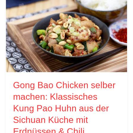
Eintopf
mit
Zucchini,
Kimchi
&
Anchovy
Dashima
Gong Bao Chicken selber
machen: Klassisches
Kung Pao Huhn aus der
Sichuan Küche mit
Erdnüssen & Chili