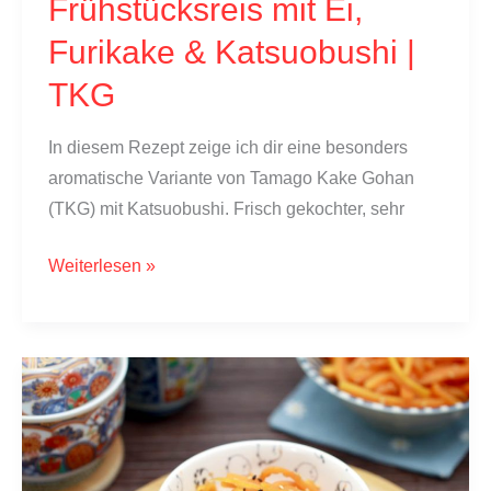
Frühstücksreis mit Ei,
Furikake & Katsuobushi |
TKG
In diesem Rezept zeige ich dir eine besonders
aromatische Variante von Tamago Kake Gohan
(TKG) mit Katsuobushi. Frisch gekochter, sehr
Tamago
Weiterlesen »
Kake
Gohan:
Japanischer
Frühstücksreis
mit
Ei,
Furikake