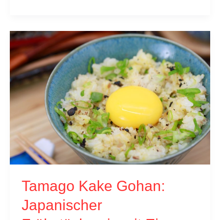
Fried
Rice:
Schnelles
Kimchi
Bokkeumbap
selber
machen
|
in
20
Minuten
Tamago Kake Gohan:
Japanischer