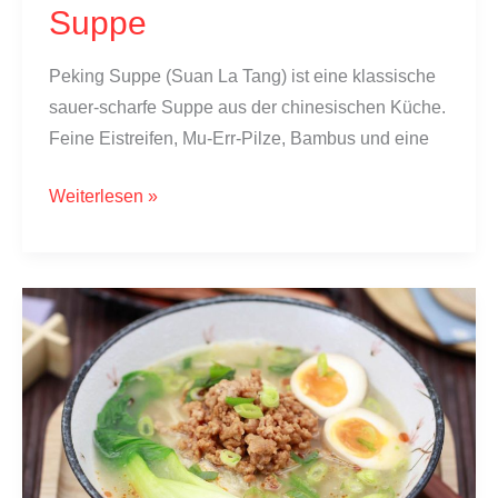
Suppe
Peking Suppe (Suan La Tang) ist eine klassische
sauer-scharfe Suppe aus der chinesischen Küche.
Feine Eistreifen, Mu-Err-Pilze, Bambus und eine
Pekingsuppe:
Weiterlesen »
Suan
La
Tang
selber
machen
|
chinesische
sauer-
scharf