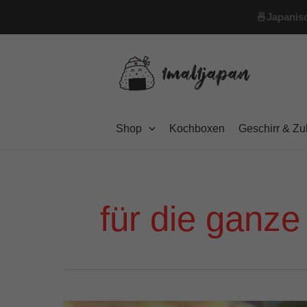
Zum
🍜
Japanisc
Inhalt
springen
Shop
Kochboxen
Geschirr & Z
für die ganze