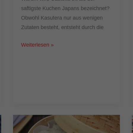
saftigste Kuchen Japans bezeichnet?
Obwohl Kasutera nur aus wenigen
Zutaten besteht, entsteht durch die
Castella
Weiterlesen »
(Kasutera)
selber
machen:
So
gelingt
der
japanische
Honigkuchen