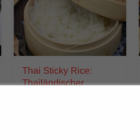
Thai Sticky Rice:
Thailändischer
Klebreis richtig
dämpfen (Khao Niao)
Thai Sticky Rice, auch bekannt als
Khao Niao, ist ein sehr einfaches