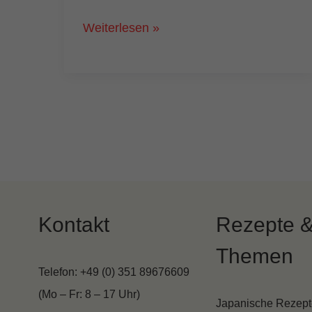
Korokke:
Weiterlesen »
Japanische
Kroketten
selber
machen
|
leckeres
Streetfood
aus
Kontakt
Rezepte 
Japan
Themen
Telefon: +49 (0) 351 89676609
(Mo – Fr: 8 – 17 Uhr)
Japanische Rezept