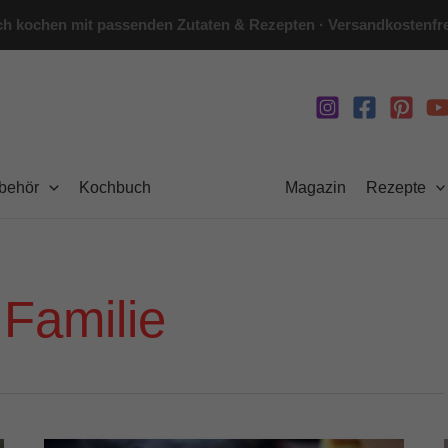
h kochen mit passenden Zutaten & Rezepten · Versandkostenfre
ubehör
Kochbuch
Magazin
Rezepte
 Familie