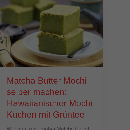
Matcha Butter Mochi
selber machen:
Hawaiianischer Mochi
Kuchen mit Grüntee
Wenn du regelmäßig Matcha trinkst,