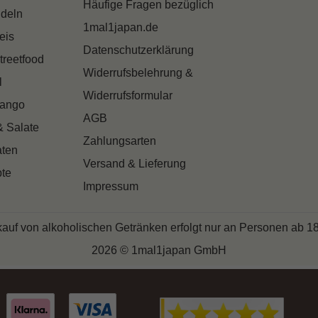
Häufige Fragen bezüglich
deln
1mal1japan.de
eis
Datenschutzerklärung
treetfood
Widerrufsbelehrung &
l
Widerrufsformular
Dango
AGB
& Salate
Zahlungsarten
aten
Versand & Lieferung
te
Impressum
auf von alkoholischen Getränken erfolgt nur an Personen ab 1
2026 © 1mal1japan GmbH