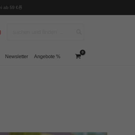
i ab 59 €
🍜
Search
for:
Newsletter
Angebote %