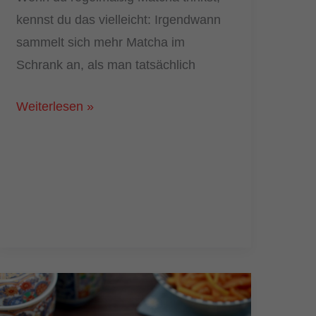
kennst du das vielleicht: Irgendwann
sammelt sich mehr Matcha im
Schrank an, als man tatsächlich
Matcha
Weiterlesen »
Butter
Mochi
selber
machen:
Hawaiianischer
Mochi
Kuchen
mit
Grüntee