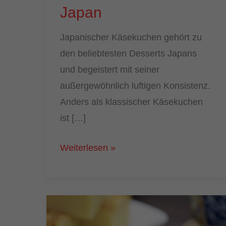
Japan
Japanischer Käsekuchen gehört zu
den beliebtesten Desserts Japans
und begeistert mit seiner
außergewöhnlich luftigen Konsistenz.
Anders als klassischer Käsekuchen
ist […]
Japanischer
Weiterlesen »
Käsekuchen:
Das
beste
Rezept