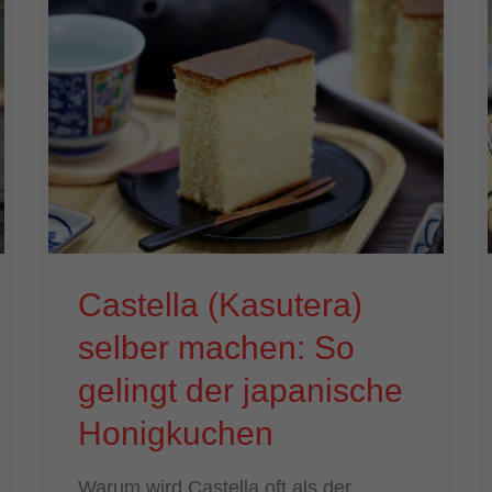
Castella (Kasutera)
selber machen: So
gelingt der japanische
Honigkuchen
Warum wird Castella oft als der