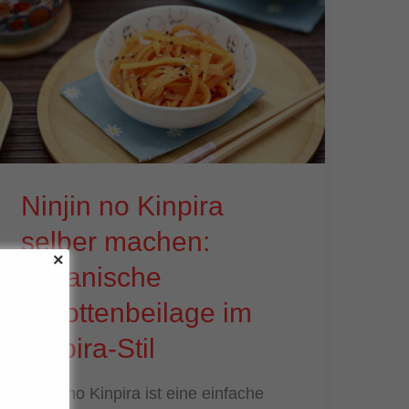
Ninjin no Kinpira
selber machen:
Japanische
Karottenbeilage im
Kinpira-Stil
Ninjin no Kinpira ist eine einfache