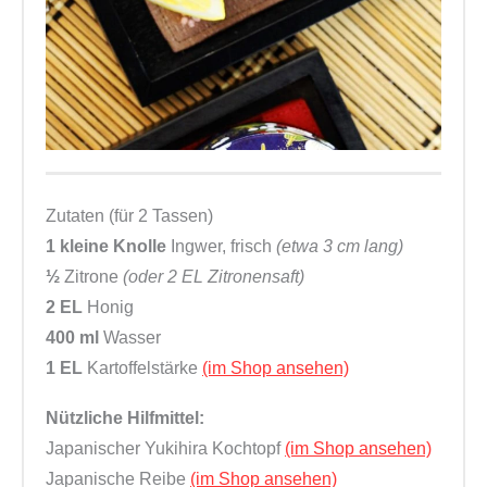
Zutaten (für 2 Tassen)
1 kleine Knolle
Ingwer, frisch
(etwa 3 cm lang)
½
Zitrone
(oder 2 EL Zitronensaft)
2 EL
Honig
400 ml
Wasser
1 EL
Kartoffelstärke
(im Shop ansehen)
Nützliche Hilfmittel:
Japanischer Yukihira Kochtopf
(im Shop ansehen)
Japanische Reibe
(im Shop ansehen)