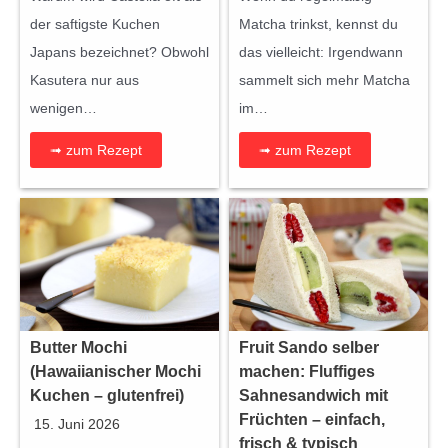
der saftigste Kuchen
Matcha trinkst, kennst du
Japans bezeichnet? Obwohl
das vielleicht: Irgendwann
Kasutera nur aus
sammelt sich mehr Matcha
wenigen…
im…
➟ zum Rezept
➟ zum Rezept
Butter Mochi
Fruit Sando selber
(Hawaiianischer Mochi
machen: Fluffiges
Kuchen – glutenfrei)
Sahnesandwich mit
Früchten – einfach,
15. Juni 2026
frisch & typisch