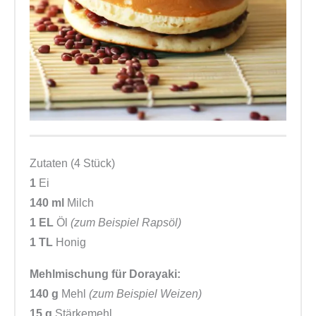
Zutaten (4 Stück)
1
Ei
140 ml
Milch
1 EL
Öl
(zum Beispiel Rapsöl)
1 TL
Honig
Mehlmischung für Dorayaki:
140 g
Mehl
(zum Beispiel Weizen)
15 g
Stärkemehl