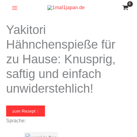
Zum
Inhalt
springen
Yakitori
Hähnchenspieße für
zu Hause: Knusprig,
saftig und einfach
unwiderstehlich!
zum Rezept ↓
Sprache: