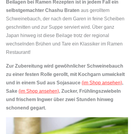
Beilagen bei Ramen Rezepten ist in jedem Fall ein
o
selbstgemachter Chashu Braten
aus gerolltem
c
Schweinebauch, der nach dem Garen in feine Scheiben
h
geschnitten und zur Suppe serviert wird. Über ganz
b
Japan hinweg ist diese Beilage trotz der regional
o
wechselnden Brühen und Tare ein Klassiker im Ramen
x
Restaurant!
|
S
Zur Zubereitung wird gewöhnlicher Schweinebauch
h
zu einer festen Rolle gerollt, mit Kochgarn umwickelt
o
und in einem Sud aus Sojasauce
(im Shop ansehen)
,
y
Sake
(im Shop ansehen)
, Zucker, Frühlingszwiebeln
u
und frischem Ingwer über zwei Stunden hinweg
R
schonend gegart.
a
m
e