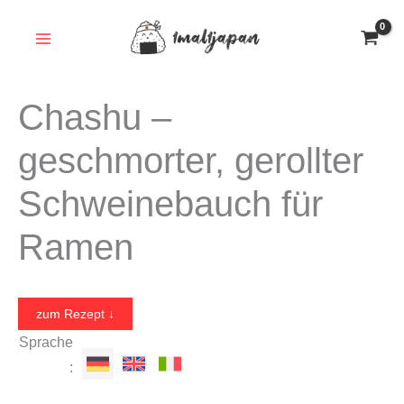
Zum
Inhalt
springen
Chashu –
geschmorter, gerollter
Schweinebauch für
Ramen
zum Rezept ↓
Sprache
: