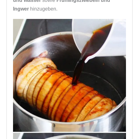
und Wasser
sowie
Frühlingszwiebeln und
Ingwer
hinzugeben.