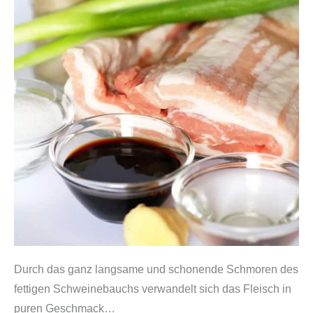
n
s
e
l
b
e
r
m
a
c
h
e
n
M
Durch das ganz langsame und schonende Schmoren des
e
fettigen Schweinebauchs verwandelt sich das Fleisch in
n
puren Geschmack…