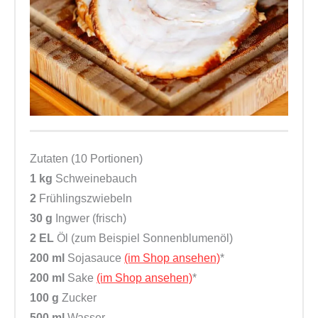
Zutaten (10 Portionen)
1 kg
Schweinebauch
2
Frühlingszwiebeln
30 g
Ingwer (frisch)
2 EL
Öl (zum Beispiel Sonnenblumenöl)
200 ml
Sojasauce
(im Shop ansehen)
*
200 ml
Sake
(im Shop ansehen)
*
100 g
Zucker
500 ml
Wasser