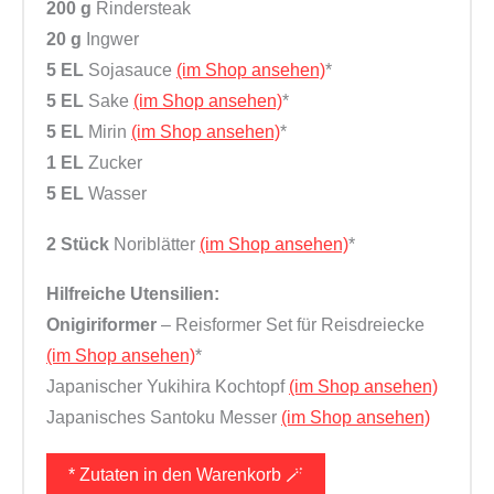
200 g
Rindersteak
20 g
Ingwer
5 EL
Sojasauce
(im Shop ansehen)
*
5 EL
Sake
(im Shop ansehen)
*
5 EL
Mirin
(im Shop ansehen)
*
1 EL
Zucker
5 EL
Wasser
2 Stück
Noriblätter
(im Shop ansehen)
*
Hilfreiche Utensilien:
Onigiriformer
– Reisformer Set für Reisdreiecke
(im Shop ansehen)
*
Japanischer Yukihira Kochtopf
(im Shop ansehen)
Japanisches Santoku Messer
(im Shop ansehen)
* Zutaten in den Warenkorb 🪄