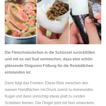
r
m
a
c
h
e
n
M
Die Fleischstückchen in die Schüssel zurückfüllen
e
und mit so viel Sud vermischen, dass eine schön
n
glänzende Shigureni Füllung für die Reisbällchen
g
entstanden ist.
e
Dann folgt das Formen: Etwas Reis zwischen den
nassen Handflächen mit Druck zuerst zu kreisrunden
Kugel und dann vorsichtig etwas platt zu runden
Scheiben formen. Die Onigiri jetzt mit Nori umwickeln.