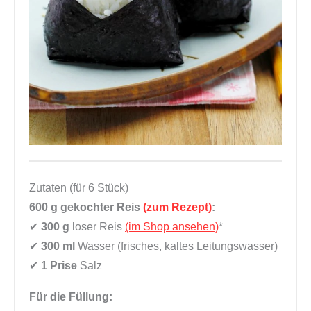
Zutaten (für 6 Stück)
600 g
gekochter Reis
(zum Rezept)
:
✔
300 g
loser Reis
(im Shop ansehen)
*
✔
300 ml
Wasser (frisches, kaltes Leitungswasser)
✔
1 Prise
Salz
Für die Füllung: