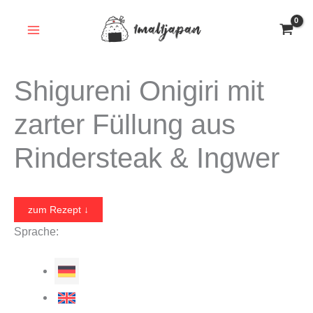
Zum
Inhalt
springen
Shigureni Onigiri mit
zarter Füllung aus
Rindersteak & Ingwer
zum Rezept ↓
Sprache: