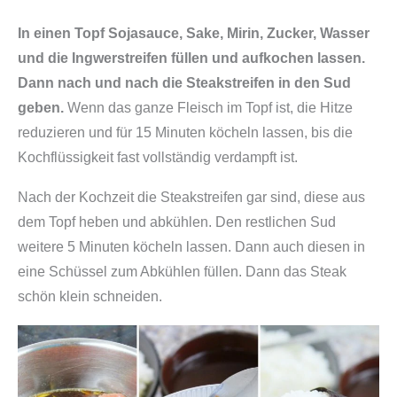
e
In einen Topf Sojasauce, Sake, Mirin, Zucker, Wasser
i
und die Ingwerstreifen füllen und aufkochen lassen.
s
Dann nach und nach die Steakstreifen in den Sud
b
geben.
Wenn das ganze Fleisch im Topf ist, die Hitze
ä
reduzieren und für 15 Minuten köcheln lassen, bis die
l
Kochflüssigkeit fast vollständig verdampft ist.
l
c
Nach der Kochzeit die Steakstreifen gar sind, diese aus
h
dem Topf heben und abkühlen. Den restlichen Sud
e
weitere 5 Minuten köcheln lassen. Dann auch diesen in
n
eine Schüssel zum Abkühlen füllen. Dann das Steak
s
schön klein schneiden.
e
l
b
e