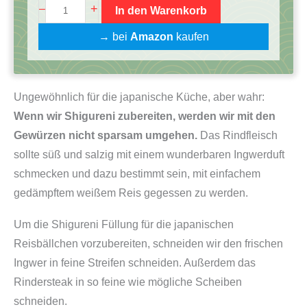
O
+
–
In den Warenkorb
n
→ bei
Amazon
kaufen
i
g
i
Ungewöhnlich für die japanische Küche, aber wahr:
r
Wenn wir Shigureni zubereiten, werden wir mit den
i
Gewürzen nicht sparsam umgehen.
Das Rindfleisch
K
sollte süß und salzig mit einem wunderbaren Ingwerduft
o
schmecken und dazu bestimmt sein, mit einfachem
c
gedämpftem weißem Reis gegessen zu werden.
h
b
Um die Shigureni Füllung für die japanischen
o
Reisbällchen vorzubereiten, schneiden wir den frischen
x
Ingwer in feine Streifen schneiden. Außerdem das
|
Rindersteak in so feine wie mögliche Scheiben
R
schneiden.