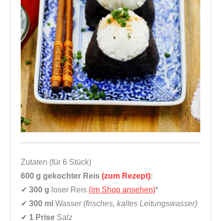
m
a
c
h
e
n
M
e
n
g
e
Zutaten (für 6 Stück)
600 g
gekochter Reis
(zum Rezept)
:
✔
300 g
loser Reis
(im Shop ansehen)
*
✔
300 ml
Wasser
(frisches, kaltes Leitungswasser)
✔
1 Prise
Salz