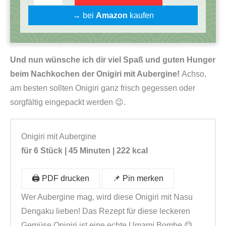
n
→ bei
Amazon
kaufen
i
g
i
Und nun wünsche ich dir viel Spaß und guten Hunger
r
beim Nachkochen der Onigiri mit Aubergine!
Achso,
i
am besten sollten Onigiri ganz frisch gegessen oder
K
sorgfältig eingepackt werden 😉.
o
c
h
Onigiri mit Aubergine
b
für 6 Stück | 45 Minuten | 222 kcal
o
x
🖨️ PDF drucken
📌 Pin merken
|
Wer Aubergine mag, wird diese Onigiri mit Nasu
R
Dengaku lieben! Das Rezept für diese leckeren
e
Gemüse Onigiri ist eine echte Umami Bombe 😋.