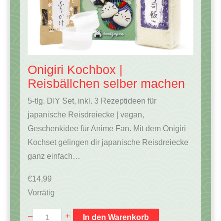
Onigiri Kochbox |
Reisbällchen selber machen
5-tlg. DIY Set, inkl. 3 Rezeptideen für
japanische Reisdreiecke | vegan,
Geschenkidee für Anime Fan. Mit dem Onigiri
Kochset gelingen dir japanische Reisdreiecke
ganz einfach…
€
14,99
Vorrätig
O
+
–
In den Warenkorb