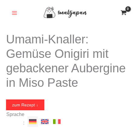
Zum
Inhalt
springen
Umami-Knaller:
Gemüse Onigiri mit
gebackener Aubergine
in Miso Paste
zum Rezept ↓
Sprache
: