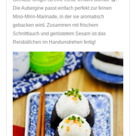
i
Die Aubergine passt einfach perfekt zur feinen
s
Miso-Mirin-Marinade, in der sie aromatisch
b
gebacken wird. Zusammen mit frischem
ä
Schnittlauch und geröstetem Sesam ist das
l
Reisbällchen im Handumdrehen fertig!
l
c
h
e
n
s
e
l
b
e
r