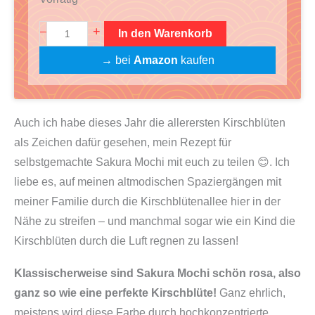
M
+
–
In den Warenkorb
o
→ bei
Amazon
kaufen
c
h
i
Auch ich habe dieses Jahr die allerersten Kirschblüten
S
als Zeichen dafür gesehen, mein Rezept für
t
selbstgemachte Sakura Mochi mit euch zu teilen 😊. Ich
a
liebe es, auf meinen altmodischen Spaziergängen mit
r
meiner Familie durch die Kirschblütenallee hier in der
t
Nähe zu streifen – und manchmal sogar wie ein Kind die
e
Kirschblüten durch die Luft regnen zu lassen!
r
S
Klassischerweise sind Sakura Mochi schön rosa, also
e
ganz so wie eine perfekte Kirschblüte!
Ganz ehrlich,
t
meistens wird diese Farbe durch hochkonzentrierte