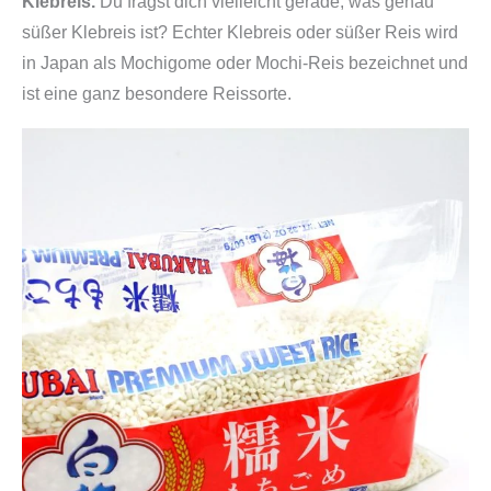
Klebreis.
Du fragst dich vielleicht gerade, was genau
n
süßer Klebreis ist? Echter Klebreis oder süßer Reis wird
M
in Japan als Mochigome oder Mochi-Reis bezeichnet und
e
ist eine ganz besondere Reissorte.
n
g
e