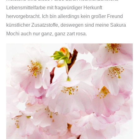
|
Lebensmittelfarbe mit fragwürdiger Herkunft
K
hervorgebracht. Ich bin allerdings kein großer Freund
l
künstlicher Zusatzstoffe, deswegen sind meine Sakura
e
Mochi auch nur ganz, ganz zart rosa.
b
r
e
i
s
k
u
c
h
e
n
s