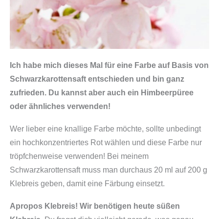
e
l
b
e
r
Ich habe mich dieses Mal für eine Farbe auf Basis von
m
Schwarzkarottensaft entschieden und bin ganz
a
zufrieden. Du kannst aber auch ein Himbeerpüree
c
oder ähnliches verwenden!
h
Wer lieber eine knallige Farbe möchte, sollte unbedingt
e
ein hochkonzentriertes Rot wählen und diese Farbe nur
n
tröpfchenweise verwenden! Bei meinem
,
Schwarzkarottensaft muss man durchaus 20 ml auf 200 g
v
Klebreis geben, damit eine Färbung einsetzt.
e
g
Apropos Klebreis! Wir benötigen heute süßen
a