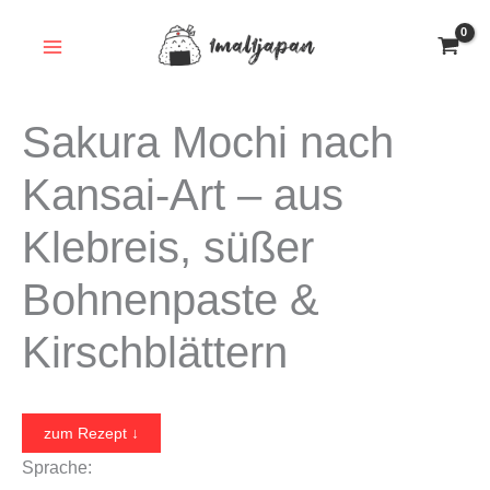
Zum
Inhalt
springen
Sakura Mochi nach
Kansai-Art – aus
Klebreis, süßer
Bohnenpaste &
Kirschblättern
zum Rezept ↓
Sprache: