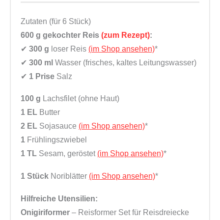
Zutaten (für 6 Stück)
600 g
gekochter Reis
(zum Rezept)
:
✔
300 g
loser Reis
(im Shop ansehen)
*
✔
300 ml
Wasser (frisches, kaltes Leitungswasser)
✔
1 Prise
Salz
100 g
Lachsfilet (ohne Haut)
1 EL
Butter
2 EL
Sojasauce
(im Shop ansehen)
*
1
Frühlingszwiebel
1 TL
Sesam, geröstet
(im Shop ansehen)
*
1 Stück
Noriblätter
(im Shop ansehen)
*
Hilfreiche Utensilien:
Onigiriformer
– Reisformer Set für Reisdreiecke