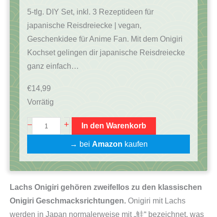
5-tlg. DIY Set, inkl. 3 Rezeptideen für
japanische Reisdreiecke | vegan,
Geschenkidee für Anime Fan. Mit dem Onigiri
Kochset gelingen dir japanische Reisdreiecke
ganz einfach…
€
14,99
Vorrätig
O
+
–
In den Warenkorb
n
→ bei
Amazon
kaufen
i
g
i
Lachs Onigiri gehören zweifellos zu den klassischen
r
Onigiri Geschmacksrichtungen.
Onigiri mit Lachs
i
werden in Japan normalerweise mit „鮭“ bezeichnet, was