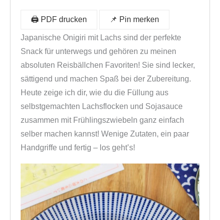
c
h
🖨️ PDF drucken
📌 Pin merken
e
Japanische Onigiri mit Lachs sind der perfekte
n
Snack für unterwegs und gehören zu meinen
s
absoluten Reisbällchen Favoriten! Sie sind lecker,
e
sättigend und machen Spaß bei der Zubereitung.
l
Heute zeige ich dir, wie du die Füllung aus
b
selbstgemachten Lachsflocken und Sojasauce
e
zusammen mit Frühlingszwiebeln ganz einfach
r
selber machen kannst! Wenige Zutaten, ein paar
m
Handgriffe und fertig – los geht’s!
a
c
h
e
n