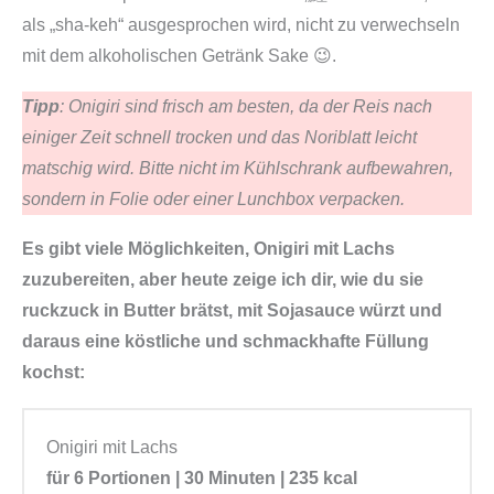
K
als „sha-keh“ ausgesprochen wird, nicht zu verwechseln
o
mit dem alkoholischen Getränk Sake 😉.
c
h
Tipp
: Onigiri sind frisch am besten, da der Reis nach
b
einiger Zeit schnell trocken und das Noriblatt leicht
o
matschig wird. Bitte nicht im Kühlschrank aufbewahren,
x
sondern in Folie oder einer Lunchbox verpacken.
|
Es gibt viele Möglichkeiten, Onigiri mit Lachs
R
zuzubereiten, aber heute zeige ich dir, wie du sie
e
ruckzuck in Butter brätst, mit Sojasauce würzt und
i
daraus eine köstliche und schmackhafte Füllung
s
kochst:
b
ä
l
Onigiri mit Lachs
l
für 6 Portionen | 30 Minuten | 235 kcal